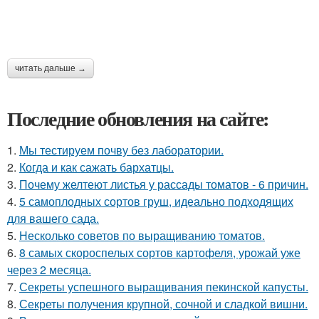
читать дальше →
Последние обновления на сайте:
1.
Мы тестируем почву без лаборатории.
2.
Когда и как сажать бархатцы.
3.
Почему желтеют листья у рассады томатов - 6 причин.
4.
5 самоплодных сортов груш, идеально подходящих
для вашего сада.
5.
Несколько советов по выращиванию томатов.
6.
8 самых скороспелых сортов картофеля, урожай уже
через 2 месяца.
7.
Секреты успешного выращивания пекинской капусты.
8.
Секреты получения крупной, сочной и сладкой вишни.