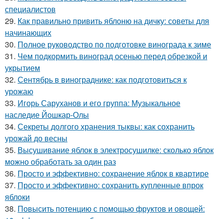
специалистов
29.
Как правильно привить яблоню на дичку: советы для
начинающих
30.
Полное руководство по подготовке винограда к зиме
31.
Чем подкормить виноград осенью перед обрезкой и
укрытием
32.
Сентябрь в винограднике: как подготовиться к
урожаю
33.
Игорь Саруханов и его группа: Музыкальное
наследие Йошкар-Олы
34.
Секреты долгого хранения тыквы: как сохранить
урожай до весны
35.
Высушивание яблок в электросушилке: сколько яблок
можно обработать за один раз
36.
Просто и эффективно: сохранение яблок в квартире
37.
Просто и эффективно: сохранить купленные впрок
яблоки
38.
Повысить потенцию с помощью фруктов и овощей: