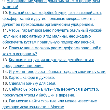
9.
Выращивание укропа дома зимой - это проще, чем
кажется!
10.
Богатый состав кофейной гущи, включающий азот,
фосфор, калий и другие полезные микроэлементы,
делает её прекрасным органическим удобрением.
11.
Чтобы гарантированно получить обильный урожай
крупных и ароматных ягод малины, необходимо
обеспечить кустам правильную подкормку весной.
12.
Почему ваша морковь растет деформированной и
как это исправить?
13.
Краткая инструкция по уходу за декабристом в
преддверии цветения:
14.
И у меня теперь есть банька - сделал своими руками.
15.
Картошка фри в духовке.
16.
Сделали баньку для себя.
17.
Сейчас бы хоть на чуть-чуть вернуться в детство,
проснуться утром у бабушки в деревне.
18.
Где можно найти скрытые или менее известные
достопримечательности в Москве