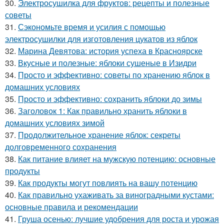
30.
Электросушилка для фруктов: рецепты и полезные
советы
31.
Сэкономьте время и усилия с помощью
электросушилки для изготовления цукатов из яблок
32.
Марина Девятова: история успеха в Красноярске
33.
Вкусные и полезные: яблоки сушеные в Изидри
34.
Просто и эффективно: советы по хранению яблок в
домашних условиях
35.
Просто и эффективно: сохранить яблоки до зимы
36.
Заголовок 1: Как правильно хранить яблоки в
домашних условиях зимой
37.
Продолжительное хранение яблок: секреты
долговременного сохранения
38.
Как питание влияет на мужскую потенцию: основные
продукты
39.
Как продукты могут повлиять на вашу потенцию
40.
Как правильно ухаживать за виноградными кустами:
основные правила и рекомендации
41.
Груша осенью: лучшие удобрения для роста и урожая