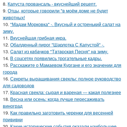
8.
Капуста провансаль - вкуснейший рецепт.
9.
Отцы, которые говорили "в моём доме не будет
животных!
10.
"Мадам Морковка" -. Вкусный и остренький салат на
зиму.
11.
Вкуснейшая грибная икра.
12.
Обалденный пирог "Шарлотка С Капустой" -.
13.
Caлaт из кaбaчкoв "Тaтapcкaя Пecня" нa зиму.
14.
В соцсетях появились трогательные кадры.
15.
Расскажите о Мамаевом Кургане и его значении для
города
16.
Секреты выращивания свеклы: полное руководство
для садоводов
17.
Красная свекла: сырая и вареная — какая полезнее
18.
Весна или осень: когда лучше пересаживать
виноград
19.
Как правильно заготовить черенки для весенней
прививки
20.
Какие исторические события оказали наибольшее