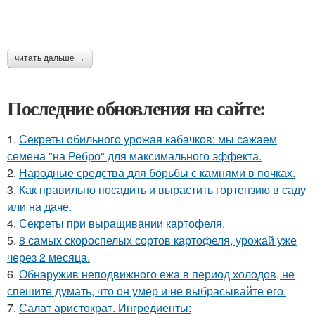
читать дальше →
Последние обновления на сайте:
1.
Секреты обильного урожая кабачков: мы сажаем
семена "на Ребро" для максимального эффекта.
2.
Народные средства для борьбы с камнями в почках.
3.
Как правильно посадить и вырастить гортензию в саду
или на даче.
4.
Секреты при выращивании картофеля.
5.
8 самых скороспелых сортов картофеля, урожай уже
через 2 месяца.
6.
Обнаружив неподвижного ежа в период холодов, не
спешите думать, что он умер и не выбрасывайте его.
7.
Салат аристократ. Ингредиенты: