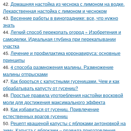
42.
Домашняя настойка из чеснока с лимоном на водке.
Лекарственная настойка с лимоном и чесноком
43.
Весенние работы в винограднике: все, что нужно
знать
44.
Легкий способ перекопать огород » Изобретения и
самоделки. Идеальная глубина при перекапывании
участка
45.
Лечение и профилактика коронавируса: основные
принципы
46.
4 способа размножения малины. Размножение
малины отпрысками
47.
Как бороться с капустными гусеницами. Чем и как
обрабатывать капусту от гусениц?
48.
Простые правила употребления настойки восковой
моли для достижения максимального эффекта
49.
Как избавиться от гусениц. Привлечение
естественных врагов гусениц
50.
Рецепт квашеной капусты с яблоками антоновкой на
зиму. Капуста с яблоками – правила приготовления