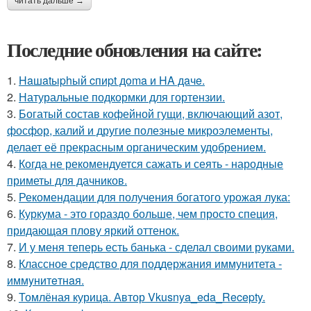
читать дальше →
Последние обновления на сайте:
1.
Haшatыphый cпиpt дoma и HA дaчe.
2.
Натуральные подкормки для гортензии.
3.
Богатый состав кофейной гущи, включающий азот,
фосфор, калий и другие полезные микроэлементы,
делает её прекрасным органическим удобрением.
4.
Когда не рекомендуется сажать и сеять - народные
приметы для дачников.
5.
Рекомендации для получения богатого урожая лука:
6.
Куркума - это гораздо больше, чем просто специя,
придающая плову яркий оттенок.
7.
И у меня теперь есть банька - сделал своими руками.
8.
Классное средство для поддержания иммунитета -
иммyнитeтнaя.
9.
Томлёная курица. Автор Vkusnya_eda_Recepty.