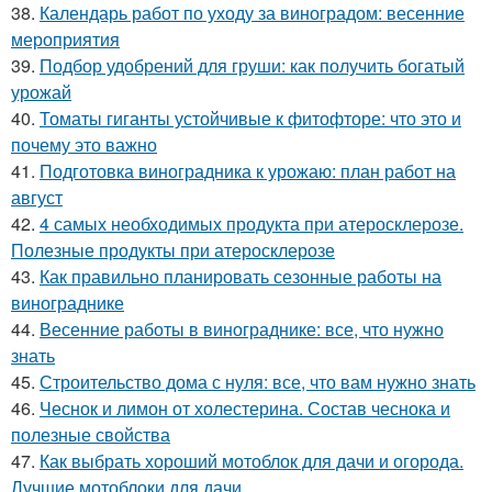
38.
Календарь работ по уходу за виноградом: весенние
мероприятия
39.
Подбор удобрений для груши: как получить богатый
урожай
40.
Томаты гиганты устойчивые к фитофторе: что это и
почему это важно
41.
Подготовка виноградника к урожаю: план работ на
август
42.
4 самых необходимых продукта при атеросклерозе.
Полезные продукты при атеросклерозе
43.
Как правильно планировать сезонные работы на
винограднике
44.
Весенние работы в винограднике: все, что нужно
знать
45.
Строительство дома с нуля: все, что вам нужно знать
46.
Чеснок и лимон от холестерина. Состав чеснока и
полезные свойства
47.
Как выбрать хороший мотоблок для дачи и огорода.
Лучшие мотоблоки для дачи