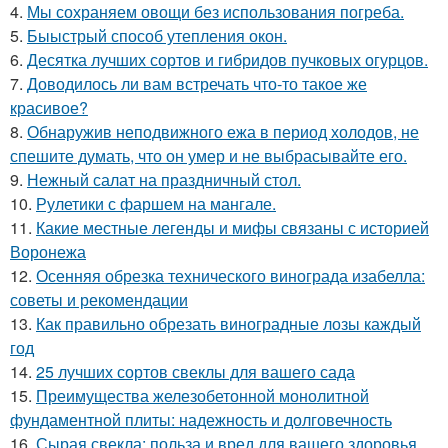
4.
Мы сохраняем овощи без использования погреба.
5.
Быыстрый способ утепления окон.
6.
Десятка лучших сортов и гибридов пучковых огурцов.
7.
Доводилось ли вам встречать что-то такое же
красивое?
8.
Обнаружив неподвижного ежа в период холодов, не
спешите думать, что он умер и не выбрасывайте его.
9.
Нежный салат на праздничный стол.
10.
Рулетики с фаршем на мангале.
11.
Какие местные легенды и мифы связаны с историей
Воронежа
12.
Осенняя обрезка технического винограда изабелла:
советы и рекомендации
13.
Как правильно обрезать виноградные лозы каждый
год
14.
25 лучших сортов свеклы для вашего сада
15.
Преимущества железобетонной монолитной
фундаментной плиты: надежность и долговечность
16.
Сырая свекла: польза и вред для вашего здоровья