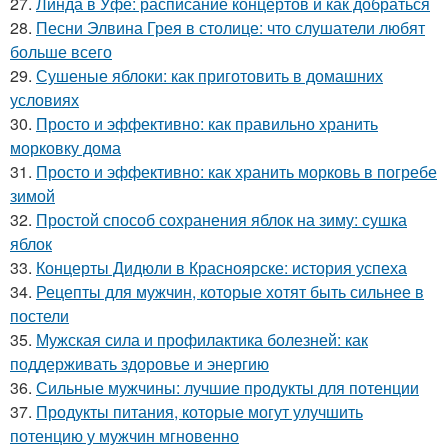
27.
Линда в Уфе: расписание концертов и как добраться
28.
Песни Элвина Грея в столице: что слушатели любят
больше всего
29.
Сушеные яблоки: как приготовить в домашних
условиях
30.
Просто и эффективно: как правильно хранить
морковку дома
31.
Просто и эффективно: как хранить морковь в погребе
зимой
32.
Простой способ сохранения яблок на зиму: сушка
яблок
33.
Концерты Дидюли в Красноярске: история успеха
34.
Рецепты для мужчин, которые хотят быть сильнее в
постели
35.
Мужская сила и профилактика болезней: как
поддерживать здоровье и энергию
36.
Сильные мужчины: лучшие продукты для потенции
37.
Продукты питания, которые могут улучшить
потенцию у мужчин мгновенно