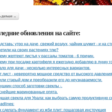
ь дальше →
ледние обновления на сайте:
дставь: утро на даче, свежий воздух, чайник шумит - и на с
етили на своих растениях тлю?
ему желтеют листья у рассады томатов - 6 причин.
ему при посадке картофеля я ежегодно добавляю в лунку г
ало для дачи - несколько интересных вариантов.
т лист - невероятно мощное средство от высокого давления,
или старый дом и преобразили его до неузнаваемости.
ушкин способ заготовки свеклы -.
снейшие маринованные опята.
чшая свекла для Урала: как выбрать самую продуктивную 
adlines:
к сделать фундамент из жби плит: пошаговая инструкция