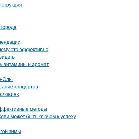
нструкция
 города
омендации
чему это эффективно
видеть
ть витамины и аромат
р-Олы
исание концертов
условиях
 эффективные методы
ови может быть ключом к успеху
лгой зимы