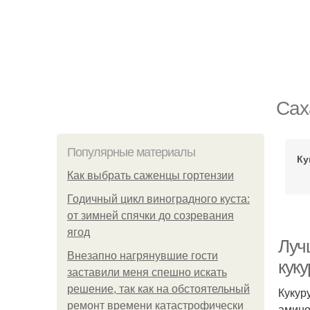
Сах
Популярные материалы
Ку
Как выбрать саженцы гортензии
Годичный цикл виноградного куста:
от зимней спячки до созревания
ягод
Луч
Внезапно нагрянувшие гости
кук
заставили меня спешно искать
решение, так как на обстоятельный
Кукур
ремонт времени катастрофически
амино