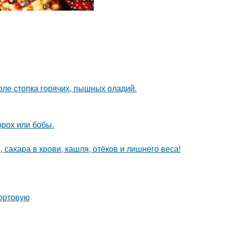
толе стопка горячих, пышных оладий.
орох или бобы.
 сахара в крови, кашля, отёков и лишнего веса!
сортовую