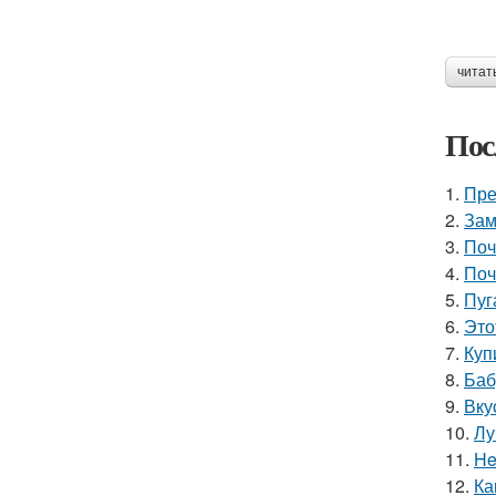
читат
Пос
1.
Пре
2.
Зам
3.
Поч
4.
Поч
5.
Пуг
6.
Это
7.
Куп
8.
Баб
9.
Вку
10.
Лу
11.
He
12.
Ка