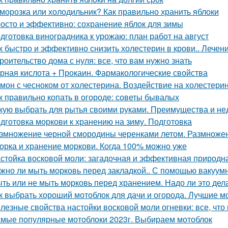
морозка или холодильник? Как правильно хранить яблоки
осто и эффективно: сохранение яблок для зимы
дготовка виноградника к урожаю: план работ на август
к быстро и эффективно снизить холестерин в крови.. Лече
роительство дома с нуля: все, что вам нужно знать
рная кислота + Прокаин. Фармакологические свойства
мон с чесноком от холестерина. Воздействие на холестери
к правильно копать в огороде: советы бывалых
кую выбрать для рытья своими руками. Преимущества и не
дготовка моркови к хранению на зиму. Подготовка
змножение черной смородины черенками летом. Размноже
орка и хранение моркови. Когда 100% можно уже
стойка восковой моли: загадочная и эффективная природн
жно ли мыть морковь перед закладкой.. С помощью вакуум
ть или не мыть морковь перед хранением. Надо ли это дела
к выбрать хороший мотоблок для дачи и огорода. Лучшие м
лезные свойства настойки восковой моли огневки: все, что
мые популярные мотоблоки 2023г. Выбираем мотоблок