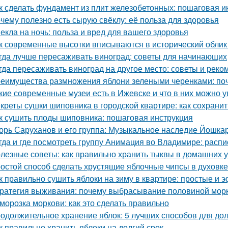
к сделать фундамент из плит железобетонных: пошаговая и
чему полезно есть сырую свёклу: её польза для здоровья
екла на ночь: польза и вред для вашего здоровья
к современные высотки вписываются в исторический облик
гда лучше пересаживать виноград: советы для начинающих
гда пересаживать виноград на другое место: советы и рек
еимущества размножения яблони зелеными черенками: по
кие современные музеи есть в Ижевске и что в них можно у
креты сушки шиповника в городской квартире: как сохрани
к сушить плоды шиповника: пошаговая инструкция
орь Саруханов и его группа: Музыкальное наследие Йошка
гда и где посмотреть группу Анимация во Владимире: расп
лезные советы: как правильно хранить тыквы в домашних 
остой способ сделать хрустящие яблочные чипсы в духовке
к правильно сушить яблоки на зиму в квартире: простые и
ратегия выживания: почему выбрасывание половиной морк
морозка моркови: как это сделать правильно
одолжительное хранение яблок: 5 лучших способов для до
к правильно хранить яблоки на долгий срок