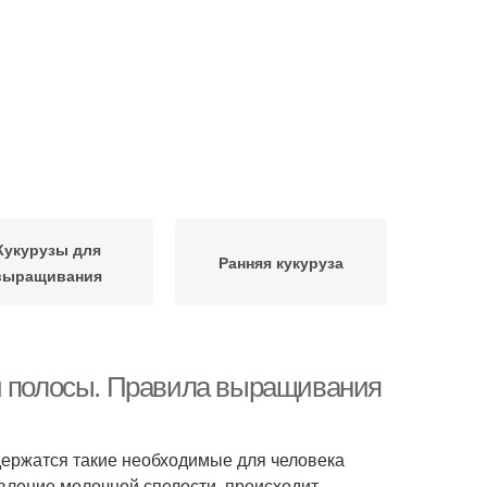
Кукурузы для
Ранняя кукуруза
выращивания
ей полосы. Правила выращивания
одержатся такие необходимые для человека
явление молочной спелости, происходит