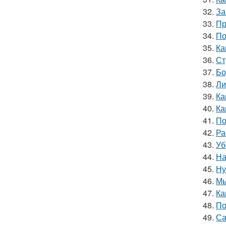
32.
За
33.
Пр
34.
По
35.
Ка
36.
Ст
37.
Бо
38.
Ли
39.
Ка
40.
Ка
41.
По
42.
Ра
43.
Уб
44.
На
45.
Ну
46.
Мы
47.
Ка
48.
По
49.
Са