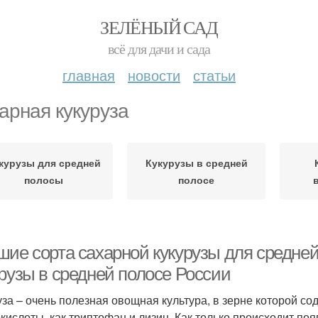
ЗЕЛЁНЫЙ САД
всё для дачи и сада
главная
новости
статьи
арная кукуруза
курузы для средней
Кукурузы в средней
полосы
полосе
шие сорта сахарной кукурузы для средн
урузы в средней полосе России
уза – очень полезная овощная культура, в зерне которой с
кислоты, как триптофан и лизин. Как только происходит по