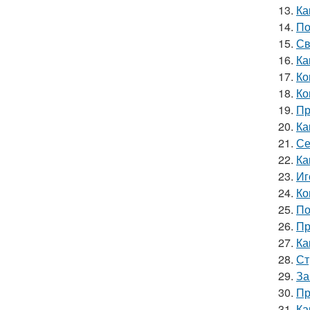
13.
Ка
14.
По
15.
Св
16.
Ка
17.
Ко
18.
Ко
19.
Пр
20.
Ка
21.
Се
22.
Ка
23.
Иг
24.
Ко
25.
По
26.
Пр
27.
Ка
28.
Ст
29.
За
30.
Пр
31.
Ка