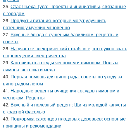
35.
Стас Пьеха Тула: Проекты и инициативы, связанные
с городом
36.
Продукты питания, которые могут улучшить
потенцию у мужчин мгновенно
37.
Вкусные блюда с сушеным базиликом: рецепты и
советы
38.
На участке электрический столб: все, что нужно знать
о проведении электричества
39.
Как очищать сосуды чесноком и лимоном. Польза
лимона, чеснока и меда
40.
Первая помощь для винограда: советы по уходу за
виноградом летом
41.
Народные рецепты очищения сосудов лимоном и
чесноком. Рецепты
42.
Вкусный и полезный рецепт: Щи из молодой капусты
с красной фасолью
43.
Подкормка саженцев плодовых деревьев: основные
принципы и рекомендации