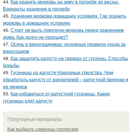
44.
Как хранить морковь на зиму в погребе до весны.
Варианты хранения в погребе
45.
Хранение моркови домашних условиях. Где хранить
морковь в домашних условиях
46.
Стоит ли мыть покупную морковь перед хранением
дома. Как долго не пропадет?
47.
Осень в виноградниках: основные правила ухода за
виноградом
48.
Как защитить капусту на грядках от гусениц. Способы
борьбы
49.
Гусеницы на капусте Народные средства. Чем
обработать капусту от вредителей – капустной белянки и
ее личинок
50.
Как избавиться от капустной гусеницы. Какие
гусеницы едят капусту
Популярные материалы
Как выбрать саженцы гортензии