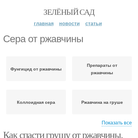
ЗЕЛЁНЫЙ САД
главная
новости
статьи
Сера от ржавчины
Препараты от
Фунгицид от ржавчины
ржавчины
Коллоидная сера
Ржавчина на груше
Показать все
Как спасти грушу от ржавчины.
Средства от ржавчины
Груша от ржавчины