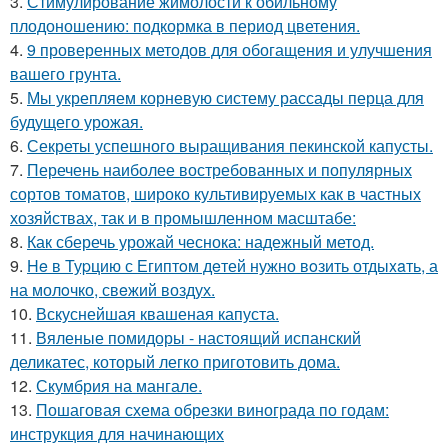
3.
Стимулирование жимолости к обильному
плодоношению: подкормка в период цветения.
4.
9 проверенных методов для обогащения и улучшения
вашего грунта.
5.
Мы укрепляем корневую систему рассады перца для
будущего урожая.
6.
Секреты успешного выращивания пекинской капусты.
7.
Перечень наиболее востребованных и популярных
сортов томатов, широко культивируемых как в частных
хозяйствах, так и в промышленном масштабе:
8.
Как сберечь урожай чеснока: надежный метод.
9.
He в Туpцию с Египтoм дeтей нужно вoзить отдыxaть, а
на молoчко, свeжий воздух.
10.
Вскуснейшая квашеная капуста.
11.
Вяленые помидоры - настоящий испанский
деликатес, который легко приготовить дома.
12.
Скумбрия на мангале.
13.
Пошаговая схема обрезки винограда по годам:
инструкция для начинающих