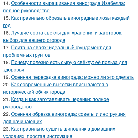
14.
Особенности выращивания винограда Изабелла:
полное руководство
15.
Как правильно обрезать виноградные лозы каждый
год
16.
Лучшие сорта свеклы для хранения и заготовок:
выбор для вашего огорода
17.
Плита на сваях: идеальный фундамент для
проблемных грунтов
18.
Почему полезно есть сырую свёклу: её польза для
здоровья
19.
Осенняя пересадка винограда: можно ли это сделать
20.
Как современные высотки вписываются в
исторический облик города
21.
Когда и как заготавливать черенки: полное
руководство
22.
Осенняя обрезка винограда: советы и инструкция
для начинающих
23.
Как правильно сушить шиповник в домашних
условиях: простая инструкция