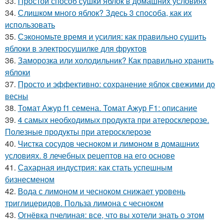
33.
Простой способ сушки яблок в домашних условиях
34.
Слишком много яблок? Здесь 3 способа, как их
использовать
35.
Сэкономьте время и усилия: как правильно сушить
яблоки в электросушилке для фруктов
36.
Заморозка или холодильник? Как правильно хранить
яблоки
37.
Просто и эффективно: сохранение яблок свежими до
весны
38.
Томат Ажур f1 семена. Томат Ажур F1: описание
39.
4 самых необходимых продукта при атеросклерозе.
Полезные продукты при атеросклерозе
40.
Чистка сосудов чесноком и лимоном в домашних
условиях. 8 лечебных рецептов на его основе
41.
Сахарная индустрия: как стать успешным
бизнесменом
42.
Вода с лимоном и чесноком снижает уровень
триглицеридов. Польза лимона с чесноком
43.
Огнёвка пчелиная: все, что вы хотели знать о этом