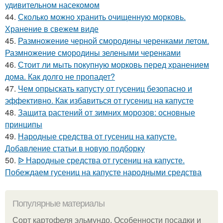
удивительном насекомом
44.
Сколько можно хранить очищенную морковь.
Хранение в свежем виде
45.
Размножение черной смородины черенками летом.
Размножение смородины зелеными черенками
46.
Стоит ли мыть покупную морковь перед хранением
дома. Как долго не пропадет?
47.
Чем опрыскать капусту от гусениц безопасно и
эффективно. Как избавиться от гусениц на капусте
48.
Защита растений от зимних морозов: основные
принципы
49.
Народные средства от гусениц на капусте.
Добавление статьи в новую подборку
50.
ᐉ Народные средства от гусениц на капусте.
Побеждаем гусениц на капусте народными средства
Популярные материалы
Сорт картофеля эльмундо. Особенности посадки и