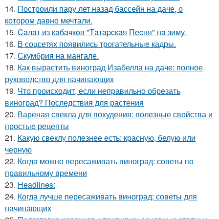
14.
Построили пару лет назад бассейн на даче, о
котором давно мечтали.
15.
Caлaт из кaбaчкoв "Тaтapcкaя Пecня" нa зиму.
16.
В соцсетях появились трогательные кадры.
17.
Скумбрия на мангале.
18.
Как вырастить виноград Изабелла на даче: полное
руководство для начинающих
19.
Что происходит, если неправильно обрезать
виноград? Последствия для растения
20.
Вареная свекла для похудения: полезные свойства и
простые рецепты
21.
Какую свеклу полезнее есть: красную, белую или
черную
22.
Когда можно пересаживать виноград: советы по
правильному времени
23.
Headlines:
24.
Когда лучше пересаживать виноград: советы для
начинающих