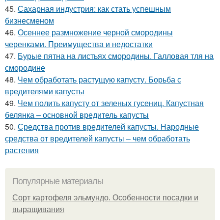
45.
Сахарная индустрия: как стать успешным
бизнесменом
46.
Осеннее размножение черной смородины
черенками. Преимущества и недостатки
47.
Бурые пятна на листьях смородины. Галловая тля на
смородине
48.
Чем обработать растущую капусту. Борьба с
вредителями капусты
49.
Чем полить капусту от зеленых гусениц. Капустная
белянка – основной вредитель капусты
50.
Средства против вредителей капусты. Народные
средства от вредителей капусты – чем обработать
растения
Популярные материалы
Сорт картофеля эльмундо. Особенности посадки и
выращивания