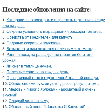
Последние обновления на сайте:
1.
Как правильно посадить и вырастить гортензию в саду
или на даче.
2.
Секреты успешного выращивания рассады томатов.
3.
Средства от вредителей для капусты:
4.
Садовые секреты и подсказки.
5.
Возможно, и вам окажется полезным этот метод.
6.
Ранняя посадка рассады - не гарантия богатого
урожая.
7.
Ли снег в теплице нужен.
8.
Полезные советы на каждый день.
9.
Праздничный стол в год огненной красной лошади.
10.
Обшил своими руками дом - делюсь результатом а.
11.
Медовый пирог с яблоками - ароматный и очень
вкусный.
12.
Сладкий чили на зиму.
13.
Обалденный пирог "Шарлотка С Капустой" -.