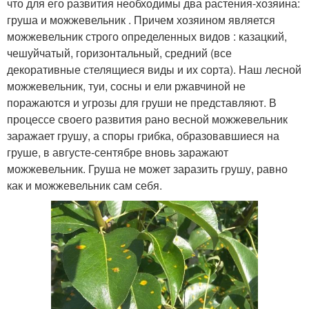
что для его развития необходимы два растения-хозяина:
груша и можжевельник . Причем хозяином является
можжевельник строго определенных видов : казацкий,
чешуйчатый, горизонтальный, средний (все
декоративные стелящиеся виды и их сорта). Наш лесной
можжевельник, туи, сосны и ели ржавчиной не
поражаются и угрозы для груши не представляют. В
процессе своего развития рано весной можжевельник
заражает грушу, а споры грибка, образовавшиеся на
груше, в августе-сентябре вновь заражают
можжевельник. Груша не может заразить грушу, равно
как и можжевельник сам себя.