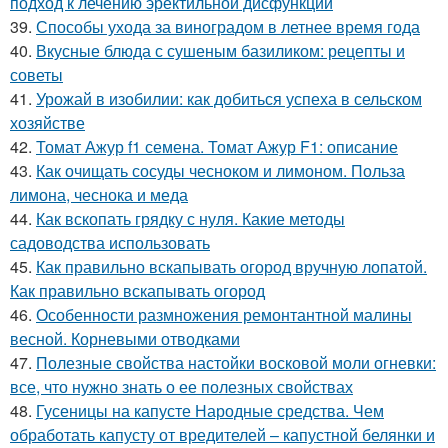
подход к лечению эректильной дисфункции
39.
Способы ухода за виноградом в летнее время года
40.
Вкусные блюда с сушеным базиликом: рецепты и
советы
41.
Урожай в изобилии: как добиться успеха в сельском
хозяйстве
42.
Томат Ажур f1 семена. Томат Ажур F1: описание
43.
Как очищать сосуды чесноком и лимоном. Польза
лимона, чеснока и меда
44.
Как вскопать грядку с нуля. Какие методы
садоводства использовать
45.
Как правильно вскапывать огород вручную лопатой.
Как правильно вскапывать огород
46.
Особенности размножения ремонтантной малины
весной. Корневыми отводками
47.
Полезные свойства настойки восковой моли огневки:
все, что нужно знать о ее полезных свойствах
48.
Гусеницы на капусте Народные средства. Чем
обработать капусту от вредителей – капустной белянки и