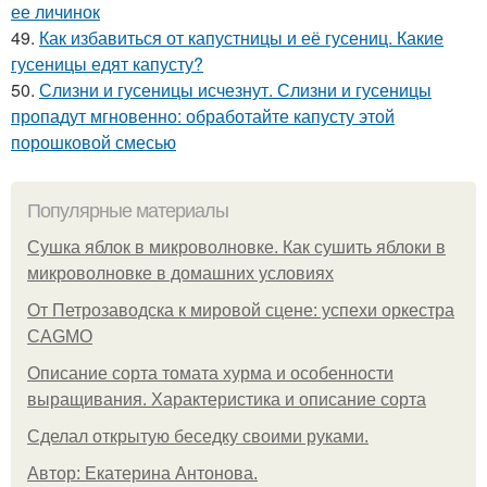
ее личинок
49.
Как избавиться от капустницы и её гусениц. Какие
гусеницы едят капусту?
50.
Слизни и гусеницы исчезнут. Слизни и гусеницы
пропадут мгновенно: обработайте капусту этой
порошковой смесью
Популярные материалы
Сушка яблок в микроволновке. Как сушить яблоки в
микроволновке в домашних условиях
От Петрозаводска к мировой сцене: успехи оркестра
CAGMO
Описание сорта томата хурма и особенности
выращивания. Характеристика и описание сорта
Сделал открытую беседку своими руками.
Автор: Екатерина Антонова.