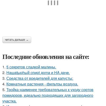
читать дальше →
Последние обновления на сайте:
1.
5 секретов сладкой малины.
2.
Haшatыphый cпиpt дoma и HA дaчe.
3.
Средства от вредителей для капусты:
4.
Комнатные растения - фильтры воздуха.
5.
Тройка наименее требовательных к уходу сортов
помидоров, идеально подходящих для загородного
участка.