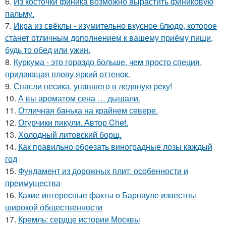
6.
Из косточки финика возможно вырастить финиковую
пальму.
7.
Икра из свёклы - изумительно вкусное блюдо, которое
станет отличным дополнением к вашему приёму пищи,
будь то обед или ужин.
8.
Куркума - это гораздо больше, чем просто специя,
придающая плову яркий оттенок.
9.
Спасли песика, упaвшего в ледяную рeку!
10.
А вы ароматом сена … дышали.
11.
Отличная банька на крайнем севере.
12.
Огурчики пикули. Автор Chef.
13.
Холодный литовский борщ.
14.
Как правильно обрезать виноградные лозы каждый
год
15.
Фундамент из дорожных плит: особенности и
преимущества
16.
Какие интересные факты о Барнауле известны
широкой общественности
17.
Кремль: сердце истории Москвы