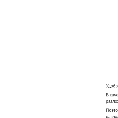
Удобр
В кач
разло
Поэто
разло