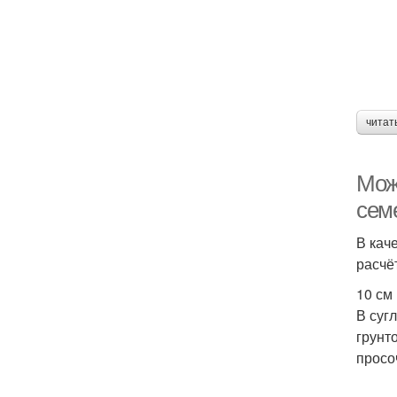
читат
Мож
сем
В кач
расчёт
10 см
В суг
грунт
просо