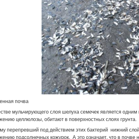
енная почва
естве мульчирующего слоя шелуха семечек является одним 
жению целлюлозы, обитают в поверхностных слоях грунта.
му перепревший под действием этих бактерий нижний слой
жению подсолнечных кожурок. А это означает, что в почве