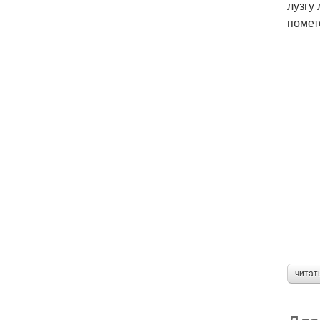
лузгу
помет
читат