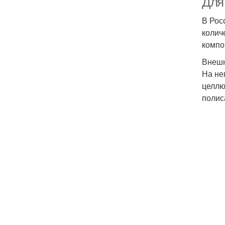
Для
В Рос
колич
компо
Внешн
На не
целлю
полис