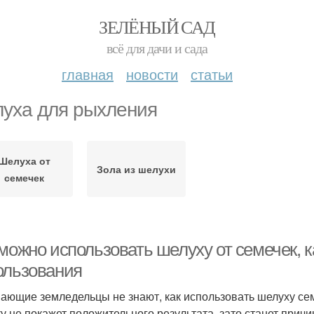
ЗЕЛЁНЫЙ САД
всё для дачи и сада
главная
новости
статьи
уха для рыхления
Шелуха от
Зола из шелухи
семечек
 можно использовать шелуху от семечек, 
ользования
ающие земледельцы не знают, как использовать шелуху сем
ку не покажет положительного результата, зато станет прич