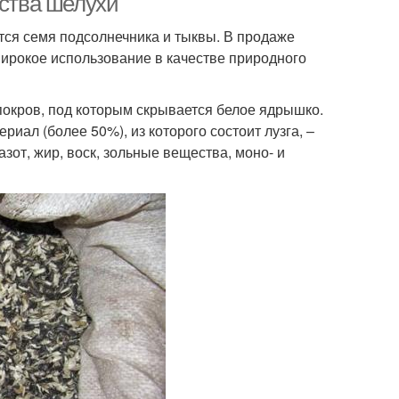
йства шелухи
тся семя подсолнечника и тыквы. В продаже
широкое использование в качестве природного
покров, под которым скрывается белое ядрышко.
иал (более 50%), из которого состоит лузга, –
зот, жир, воск, зольные вещества, моно- и