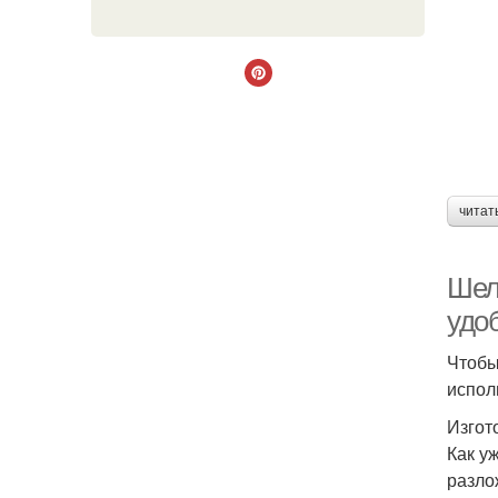
читат
Шелу
удо
Чтобы
испол
Изгот
Как у
разло