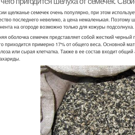
 чего пригодится шелуха от семечек. Сво
сии щелканье семечек очень популярно, при этом используе
ество последнего невелико, а цена немаленькая. Поэтому 
нента на огороде возможно только для кожуры подсолнуха.
яя оболочка семечек представляет собой жесткий черный 
го приходится примерно 17% от общего веса. Основной матер
лоза или сырая клетчатка. Также в ее состав входит общий а
ахариды.