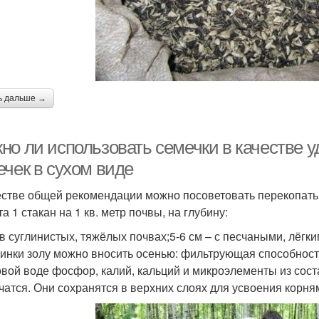
ь дальше →
но ли использовать семечки в качестве 
ечек в сухом виде
естве общей рекомендации можно посоветовать перекопать з
а 1 стакан на 1 кв. метр почвы, на глубину:
 в суглинистых, тяжёлых почвах;5-6 см – с песчаными, лёгки
линки золу можно вносить осенью: фильтрующая способность
овой воде фосфор, калий, кальций и микроэлементы из сост
чатся. Они сохранятся в верхних слоях для усвоения корня