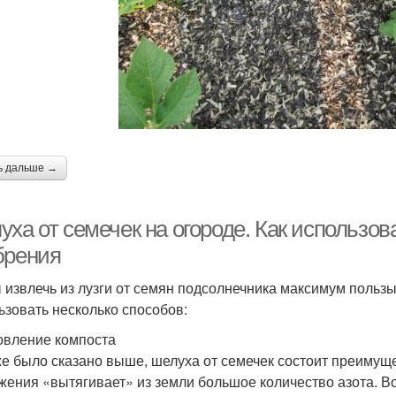
ь дальше →
ха от семечек на огороде. Как использова
брения
 извлечь из лузги от семян подсолнечника максимум пользы
ьзовать несколько способов:
овление компоста
же было сказано выше, шелуха от семечек состоит преимущ
жения «вытягивает» из земли большое количество азота. В