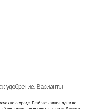
как удобрение. Варианты
ечек на огороде. Разбрасывание лузги по
иной появления грызунов на участке. Вносить