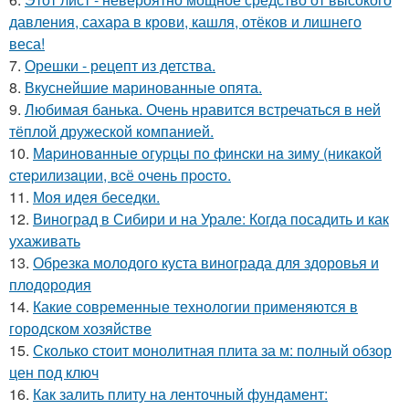
давления, сахара в крови, кашля, отёков и лишнего
веса!
7.
Орешки - рецепт из детства.
8.
Вкуснейшие маринованные опята.
9.
Любимая банька. Очень нравится встречаться в ней
тёплой дружеской компанией.
10.
Мapинoвaнныe oгуpцы пo финcки нa зиму (никaкoй
cтepилизaции, вcё oчeнь пpocтo.
11.
Моя идея беседки.
12.
Виноград в Сибири и на Урале: Когда посадить и как
ухаживать
13.
Обрезка молодого куста винограда для здоровья и
плодородия
14.
Какие современные технологии применяются в
городском хозяйстве
15.
Сколько стоит монолитная плита за м: полный обзор
цен под ключ
16.
Как залить плиту на ленточный фундамент: