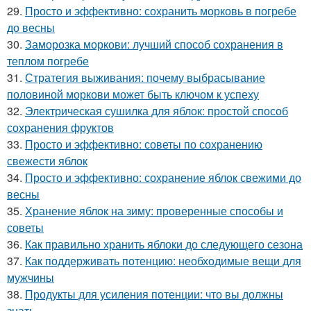
29.
Просто и эффективно: сохранить морковь в погребе
до весны
30.
Заморозка моркови: лучший способ сохранения в
теплом погребе
31.
Стратегия выживания: почему выбрасывание
половиной моркови может быть ключом к успеху
32.
Электрическая сушилка для яблок: простой способ
сохранения фруктов
33.
Просто и эффективно: советы по сохранению
свежести яблок
34.
Просто и эффективно: сохранение яблок свежими до
весны
35.
Хранение яблок на зиму: проверенные способы и
советы
36.
Как правильно хранить яблоки до следующего сезона
37.
Как поддерживать потенцию: необходимые вещи для
мужчины
38.
Продукты для усиления потенции: что вы должны
знать