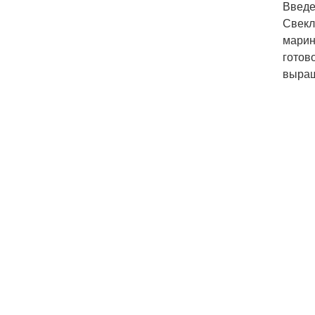
Введ
Свекл
марин
готов
выращ