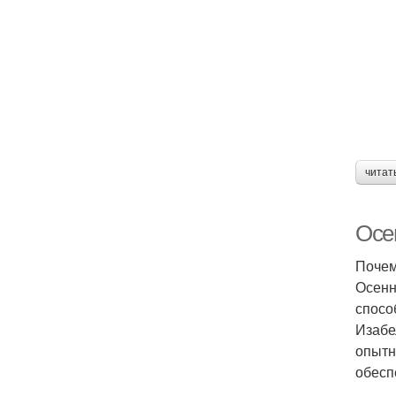
читат
Осе
Почем
Осенн
спосо
Изабе
опытн
обесп