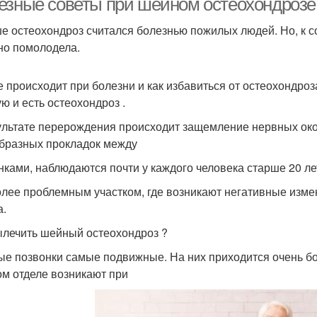
езные советы при шейном остеохондрозе
е остеохондроз считался болезнью пожилых людей. Но, к с
но помолодела.
е происходит при болезни и как избавиться от остеохондро
ую и есть остеохондроз .
ультате перерождения происходит защемление нервных ок
бразных прокладок между
нками, наблюдаются почти у каждого человека старше 20 ле
лее проблемным участком, где возникают негативные изме
а.
ылечить шейный остеохондроз ?
е позвонки самые подвижные. На них приходится очень бо
м отделе возникают при