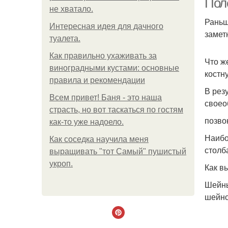
Пол
не хватало.
Раньш
Интересная идея для дачного
замет
туалета.
Как правильно ухаживать за
Что ж
виноградными кустами: основные
костн
правила и рекомендации
В рез
Всем привет! Баня - это наша
своео
страсть, но вот таскаться по гостям
позво
как-то уже надоело.
Наибо
Как соседка научила меня
столб
выращивать "тот Самый" пушистый
укроп.
Как в
Шейны
шейно