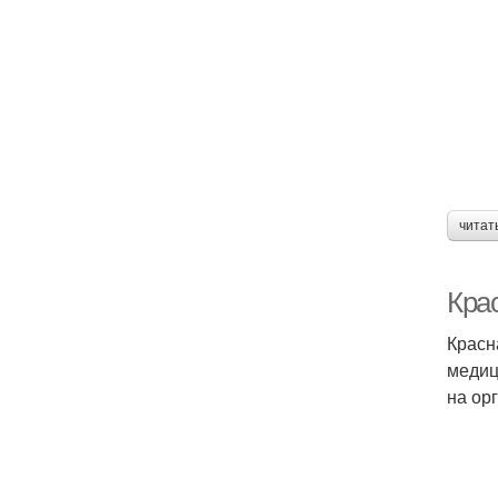
читат
Кра
Красн
медиц
на ор