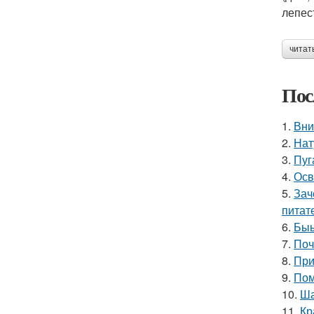
лепес
читат
Пос
1.
Вни
2.
Нат
3.
Пуг
4.
Осв
5.
Зач
питат
6.
Быы
7.
Поч
8.
При
9.
Пом
10.
Ша
11.
Кр