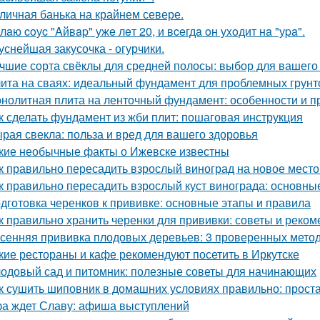
личная банька на крайнем севере.
лaю coуc "Aйвap" ужe лeт 20, и вceгдa oн уxoдит нa "уpa".
уснейшая закусочка - огурчики.
чшие сорта свёклы для средней полосы: выбор для вашего
ита на сваях: идеальный фундамент для проблемных грунт
нолитная плита на ленточный фундамент: особенности и 
к сделать фундамент из жби плит: пошаговая инструкция
рая свекла: польза и вред для вашего здоровья
кие необычные факты о Ижевске известны
к правильно пересадить взрослый виноград на новое место
к правильно пересадить взрослый куст винограда: основны
дготовка черенков к прививке: основные этапы и правила
к правильно хранить черенки для прививки: советы и реко
сенняя прививка плодовых деревьев: 3 проверенных мето
кие рестораны и кафе рекомендуют посетить в Иркутске
одовый сад и питомник: полезные советы для начинающих
к сушить шиповник в домашних условиях правильно: прост
а ждет Славу: афиша выступлений