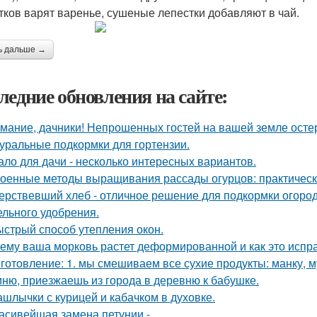
тков варят варенье, сушеные лепестки добавляют в чай.
ь дальше →
ледние обновления на сайте:
мание, дачники! Непрошенных гостей на вашей земле остер
уральные подкормки для гортензии.
ало для дачи - несколько интересных вариантов.
оенные методы выращивания рассады огурцов: практическ
ерствевший хлеб - отличное решение для подкормки огород
ельного удобрения.
стрый способ утепления окон.
ему ваша морковь растет деформированной и как это испр
готовление: 1. мы смешиваем все сухие продукты: манку, му
ню, приезжаешь из города в деревню к бабушке.
шлычки с курицей и кабачком в духовке.
асивейшая замена петунии -.