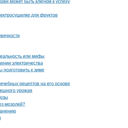
ови может быть ключом к успеху
электросушилке для фруктов
овечности
реальность или мифы
едении электричества
ы подготовить к зиме
лечебных рецептов на его основе
спешного урожая
дозы
без мозолей?
ранению
и