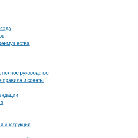
 сада
ов
преимущества
: полное руководство
е правила и советы
мендации
да
ая инструкция