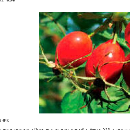
вник
ник известен в России с давних времён. Уже в XVI в. его с