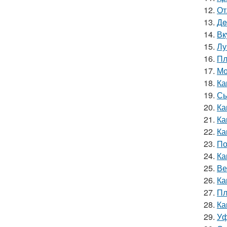
12.
От
13.
Дe
14.
Вк
15.
Лу
16.
Пл
17.
Мо
18.
Ка
19.
Сы
20.
Ка
21.
Ка
22.
Ка
23.
По
24.
Ка
25.
Ве
26.
Ка
27.
Пл
28.
Ка
29.
Уф