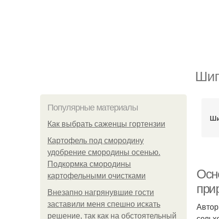
Шип
Популярные материалы
Ши
Как выбрать саженцы гортензии
Картофель под смородину
удобрение смородины осенью.
Подкормка смородины
Осн
картофельными очистками
при
Внезапно нагрянувшие гости
заставили меня спешно искать
Автор
решение, так как на обстоятельный
сельхо