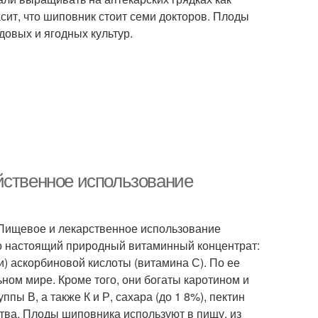
сит, что шиповник стоит семи докторов. Плоды
довых и ягодных культур.
йственное использование
 Пищевое и лекарственное использование
о настоящий природный витаминный концентрат:
и) аскорбиновой кислоты (витамина С). По ее
ом мире. Кроме того, они богаты каротином и
ы В, а также К и Р, сахара (до 1 8%), пектин
ства. Плоды шиповника используют в пищу, из