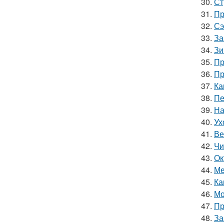
30.
Ст
31.
Пр
32.
Сэ
33.
За
34.
Зи
35.
Пр
36.
Пр
37.
Ка
38.
Пе
39.
На
40.
Ух
41.
Ве
42.
Чи
43.
Ок
44.
Ме
45.
Ка
46.
Мо
47.
Пр
48.
За