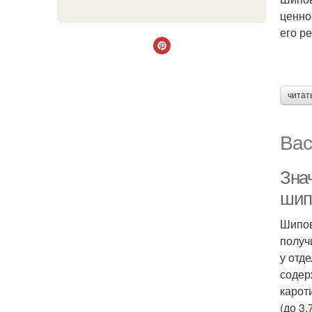
ценно
его р
читат
Вас
Зна
шип
Шипов
получ
у отд
содер
карот
(до 3