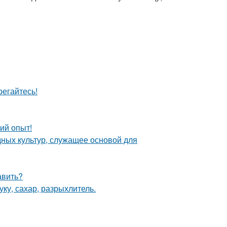
егайтесь!
ий опыт!
ных культур, служащее основой для
авить?
ку, сахар, разрыхлитель.