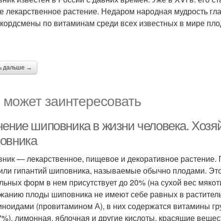
е лекарственное растение. Недаром народная мудрость гла
екордсмены по витаминам среди всех известных в мире пло
ь дальше →
 может заинтересовать
чение шиповника в жизни человека. Хозя
овника
ник — лекарственное, пищевое и декоративное растение.
или гипантий шиповника, называемые обычно плодами. Эт
ельных форм в нем присутствует до 20% (на сухой вес мякот
жанию плоды шиповника не имеют себе равных в растительн
иноидами (провитамином А), в них содержатся витамины групп
,7%), лимонная, яблочная и другие кислоты, красящие веще