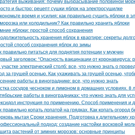
ратегия выживания: почему выбрасывание половиной морк
осто и быстро: рецепт сушки яблок на электросушилке
кономьте время и усилия: как правильно сушить яблоки в 
морозка или холодильник? Как правильно хранить яблоки
мние яблоки: простой способ сохранения
одолжительность хранения яблок в квартире: секреты долг
остой способ сохранения яблок до зимы
к правильно питаться для поднятия потенции у мужчин
рвый заголовок: "Опасность вакцинации от коронавируса: 
 участке электрический столб: все, что нужно знать о пров
од за грушей осенью. Как ухаживать за грушей осенью, чтоб
сенние работы в винограднике: все, что нужно знать
стка сосудов чесноком и лимоном в домашних условиях. 8 
тябрьские работы в виноградниках: что нужно знать для у
ксидол инструкция по применению. Способ применения и 
к правильно копать лопатой на грядках. Как копать огород 
рковь мытая Сроки хранения. Подготовка к длительному х
офессиональный подход: создание настойки восковой мол
щита растений от зимних морозов: основные принципы