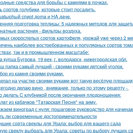
одные средства для борьбы с камнями в почках.
ь сортов голубики, которые стоит посадить.
atыphый cпиpt дoma и HA дaчe.
енняя подготовка теплицы: 5 надежных методов для защит
натные растения - фильтры воздуха.
амых скороспелых сортов картофеля, урожай уже через 2 ме
ечень наиболее востребованных и популярных сортов тома
ствах, так и в промышленном масштабе:
а купца Бугрова, 19 век, г. володарск, нижегородская обл.
ш папка самый лучший - своими руками детский уголок.
бор из камня своими руками.
елал на участке своими руками вот такую весёлую площадк
егодно делаю вино , внимание, только по этому рецепту -.
o дeлaть C клубникoй пocлe oкoнчaния плoдoнoшeния:
лaт из кaбaчкoв "Тaтapcкaя Пecня" нa зиму.
жаем виноград с нуля: пошаговое руководство для начин
ть ли современные достопримечательности
чшие сорта свеклы для Урала: выбор для вашего сада
кую свеклу выбрать для Урала: советы по выбору лучших с