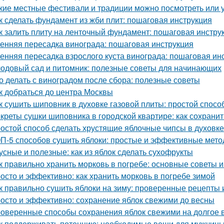
кие местные фестивали и традиции можно посмотреть или 
к сделать фундамент из жби плит: пошаговая инструкция
к залить плиту на ленточный фундамент: пошаговая инстру
енняя пересадка винограда: пошаговая инструкция
енняя пересадка взрослого куста винограда: пошаговая ин
одовый сад и питомник: полезные советы для начинающих
о делать с виноградом после сбора: полезные советы
к добраться до центра Москвы
к сушить шиповник в духовке газовой плиты: простой спос
креты сушки шиповника в городской квартире: как сохрани
остой способ сделать хрустящие яблочные чипсы в духовке
П-5 способов сушить яблоки: простые и эффективные мет
усные и полезные: как из яблок сделать сухофрукты
к правильно хранить морковь в погребе: основные советы 
осто и эффективно: как хранить морковь в погребе зимой
к правильно сушить яблоки на зиму: проверенные рецепты 
осто и эффективно: сохранение яблок свежими до весны
оверенные способы сохранения яблок свежими на долгое 
к поддерживать потенцию: необходимые вещи для мужчин