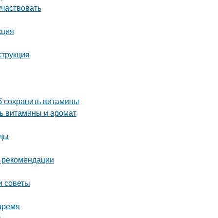
участвовать
кция
струкция
об сохранить витамины
ть витамины и аромат
оды
и рекомендации
и советы
время
ы