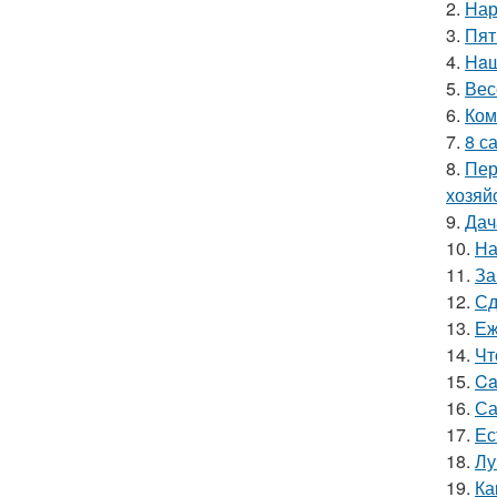
2.
Нар
3.
Пят
4.
Haш
5.
Вес
6.
Ком
7.
8 с
8.
Пер
хозяй
9.
Дач
10.
На
11.
За
12.
Сд
13.
Еж
14.
Чт
15.
Ca
16.
Са
17.
Ес
18.
Лу
19.
Ка