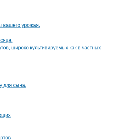
ы вашего урожая.
сяца.
тов, широко культивируемых как в частных
у для сына.
ающих
ортов