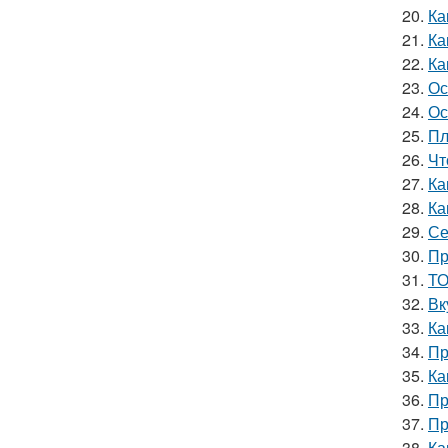
20.
Ка
21.
Ка
22.
Ка
23.
Ос
24.
Ос
25.
Пл
26.
Чт
27.
Ка
28.
Ка
29.
Се
30.
Пр
31.
ТО
32.
Вк
33.
Ка
34.
Пр
35.
Ка
36.
Пр
37.
Пр
38.
Ка