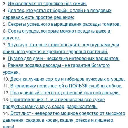
3.
Избавляемся от сорняков без химии.
4.
Для тех, кто устал от борьбы с тлей на плодовых
деревьях, есть простое решение:
5.
Секреты успешного выращивания рассады томатов.
6.
Сорта огурцов, которые можно посадить даже в
августе.
7.
9 культур, которые стоит посадить под огурцами для
обильного урожая и крепкого здоровья растений.
8.
Пугало для дачи - несколько интересных вариантов.
9.
Ранняя посадка рассады - не гарантия богатого
урожая.
10.
Десятка лучших сортов и гибридов пучковых огурцов.
11.
В копилочку полезностей о ПОЛЬЗК сушёных яблок.
12.
Праздничный стол в год огненной красной лошади.
13.
Приготовление: 1. мы смешиваем все сухие
продукты: манку, муку, сахар, разрыхлитель.
14.
Этот лист - невероятно мощное средство от высокого
давления, сахара в крови, кашля, отёков и лишнего
веса!