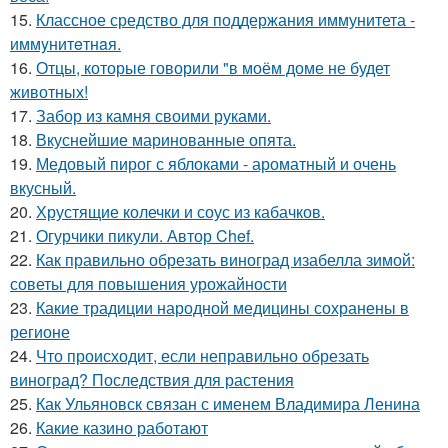
15.
Классное средство для поддержания иммунитета -
иммyнитeтнaя.
16.
Отцы, которые говорили "в моём доме не будет
животных!
17.
Забор из камня своими руками.
18.
Вкуснейшие маринованные опята.
19.
Медовый пирог с яблоками - ароматный и очень
вкусный.
20.
Хрустящие колечки и соус из кабачков.
21.
Огурчики пикули. Автор Chef.
22.
Как правильно обрезать виноград изабелла зимой:
советы для повышения урожайности
23.
Какие традиции народной медицины сохранены в
регионе
24.
Что происходит, если неправильно обрезать
виноград? Последствия для растения
25.
Как Ульяновск связан с именем Владимира Ленина
26.
Какие казино работают