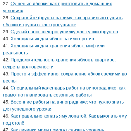
37.
Сушеные яблоки: как приготовить в домашних
условиях
38.
Сохраняйте фрукты на зиму: как правильно сушить
яблоки и груши в электросушилке
39.
Сделай свою электросушилку для сушки фруктов
40.
Холодильник для яблок: за или против
41.
Холодильник для хранения яблок: миф или
реальность
42.
Продолжительность хранения яблок в квартире:
секреты долговечности
43.
Просто и эффективно: сохранение яблок свежими до
весны
44.
Специальный календарь работ на винограднике: как
грамотно планировать сезонные работы
45.
Весенние работы на винограднике: что нужно знать
для успешного урожая
46.
Как правильно копать яму лопатой. Как выкопать яму
под столб
47.
Как личинки моли помогут снизить уровень