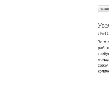
читат
Уве
лет
Загот
работ
требу
молод
сразу
колич