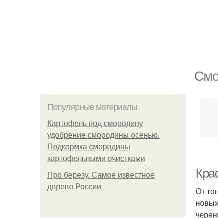
Смо
Популярные материалы
Картофель под смородину
удобрение смородины осенью.
Подкормка смородины
картофельными очистками
Кра
Про березу. Самое известное
дерево России
От то
новых
черен