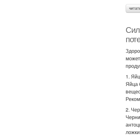
читат
Сил
пот
Здоро
может
проду
1. Яй
Яйца 
вещес
Реком
2. Че
Черни
антоц
ложки