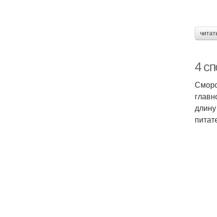
читат
4 с
Сморо
главн
длину
питат