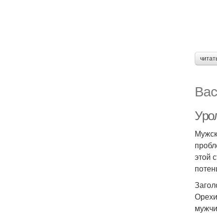
читат
Вас
Уро
Мужск
пробл
этой 
потен
Загол
Орехи
мужчи