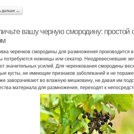
ь дальше →
личьте вашу черную смородину: простой 
ом
овка черенков смородины для размножения производится в
ы потребуются ножницы или секатор. Неодревесневшие зел
ют значительных усилий. Для черенкования смородины ве
ые кусты, не имеющие признаков заболеваний и не пораже
 же заворачивают во влажную мешковину, не давая им подсо
ества материала для размножения, переходят к непосредст