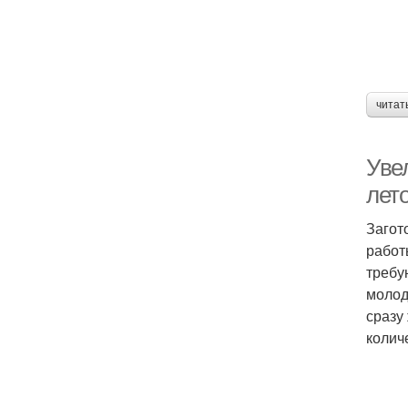
читат
Уве
лет
Загот
работ
требу
молод
сразу
колич