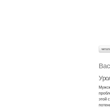
читат
Вас
Уро
Мужск
пробл
этой 
потен