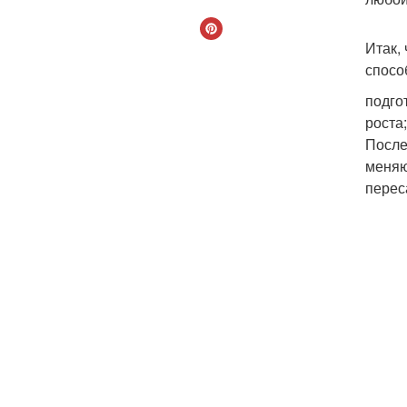
Итак,
спосо
подго
роста
После
меняю
перес