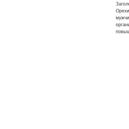
Загол
Орехи
мужчи
орган
повыш