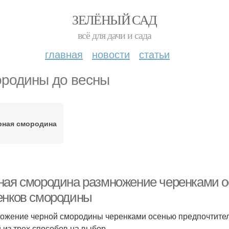
ЗЕЛЁНЫЙ САД
всё для дачи и сада
главная
новости
статьи
родины до весны
рная смородина
ная смородина размножение черенками о
енков смородины
ожение черной смородины черенками осенью предпочтител
 из трех способов на выбор.