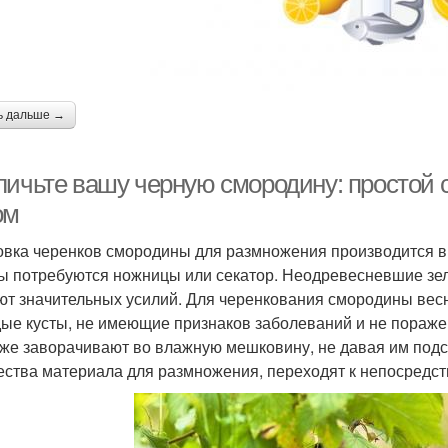
ь дальше →
личьте вашу черную смородину: простой 
ом
овка черенков смородины для размножения производится в
ы потребуются ножницы или секатор. Неодревесневшие зел
ют значительных усилий. Для черенкования смородины ве
ые кусты, не имеющие признаков заболеваний и не пораже
 же заворачивают во влажную мешковину, не давая им подсо
ества материала для размножения, переходят к непосредст