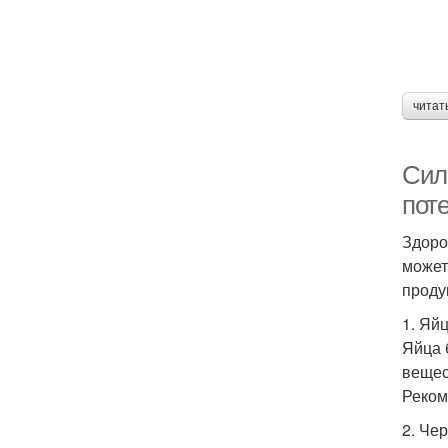
читат
Сил
пот
Здоро
может
проду
1. Яй
Яйца 
вещес
Реком
2. Че