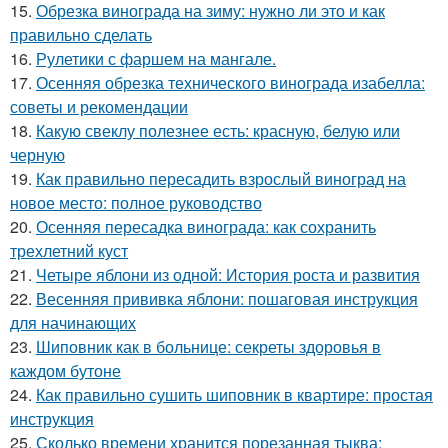
15.
Обрезка винограда на зиму: нужно ли это и как
правильно сделать
16.
Рулетики с фаршем на мангале.
17.
Осенняя обрезка технического винограда изабелла:
советы и рекомендации
18.
Какую свеклу полезнее есть: красную, белую или
черную
19.
Как правильно пересадить взрослый виноград на
новое место: полное руководство
20.
Осенняя пересадка винограда: как сохранить
трехлетний куст
21.
Четыре яблони из одной: История роста и развития
22.
Весенняя прививка яблони: пошаговая инструкция
для начинающих
23.
Шиповник как в больнице: секреты здоровья в
каждом бутоне
24.
Как правильно сушить шиповник в квартире: простая
инструкция
25.
Сколько времени хранится порезанная тыква: