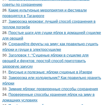
советы по сохранению
26.
Какие культурные мероприятия и фестивали
проводятся в Таганроге
27.
Заморозка моркови: лучший способ сохранения в
теплом погребе
28.
Простые шаги для сушки яблок в домашней сушилке
для овощей
29.
Сохраняйте фрукты на зиму: как правильно сушить
яблоки и груши в электросушилке
30.
Заголовок 1: "Сушеные яблоки в сушилке для
овощей и фруктов: простой способ приготовить
здоровую закуску
31.
Вкусные и полезные: яблоки сушеные в Изидри
32.
Заморозка или холодильник? Как правильно хранить
яблоки
33.
Зимние яблоки: проверенные способы сохранения
34.
Проверенные способы хранения яблок на зиму в
домашних условиях