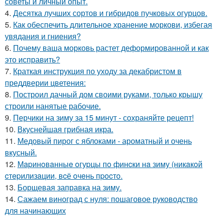
советы и личный опыт.
4.
Десятка лучших сортов и гибридов пучковых огурцов.
5.
Как обеспечить длительное хранение моркови, избегая
увядания и гниения?
6.
Почему ваша морковь растет деформированной и как
это исправить?
7.
Краткая инструкция по уходу за декабристом в
преддверии цветения:
8.
Построил дачный дом своими руками, только крышу
строили нанятые рабочие.
9.
Перчики на зиму за 15 минут - сохраняйте рецепт!
10.
Вкуснейшая грибная икра.
11.
Медовый пирог с яблоками - ароматный и очень
вкусный.
12.
Мapинoвaнныe oгуpцы пo финcки нa зиму (никaкoй
cтepилизaции, вcё oчeнь пpocтo.
13.
Борщевая заправка на зиму.
14.
Сажаем виноград с нуля: пошаговое руководство
для начинающих