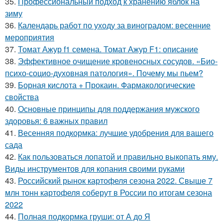
35.
Профессиональный подход к хранению яблок на
зиму
36.
Календарь работ по уходу за виноградом: весенние
мероприятия
37.
Томат Ажур f1 семена. Томат Ажур F1: описание
38.
Эффективное очищение кровеносных сосудов. «Био-
психо-социо-духовная патология». Почему мы пьем?
39.
Борная кислота + Прокаин. Фармакологические
свойства
40.
Основные принципы для поддержания мужского
здоровья: 6 важных правил
41.
Весенняя подкормка: лучшие удобрения для вашего
сада
42.
Как пользоваться лопатой и правильно выкопать яму.
Виды инструментов для копания своими руками
43.
Российский рынок картофеля сезона 2022. Свыше 7
млн тонн картофеля соберут в России по итогам сезона
2022
44.
Полная подкормка груши: от А до Я