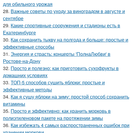
для обильного урожая
28.
Важные советы по уходу за виноградом в августе и
сентябре
29.
Какие спортивные сооружения и стадионы есть в
Екатеринбурге
30.
Как сохранить тыкву на полгода и больше: простые и
эффективные способы
31.
Энергия и страсть: концерты 'ПолнаЛюбви' в
Ростове-на-Дону
32.
Просто и полезно: как приготовить сухофрукты в
домашних условиях
33.
ТОП-5 способов сушить яблоки: простые и
эффективные методы
34.
Как я сушу яблоки на зиму: простой способ сохранить
витамины
35.
Просто и эффективно: как хранить морковь в
полиэтиленовом пакете на протяжении зимы
36.
Как избежать 4 самых распространенных ошибок при
хранении моркови