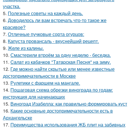
участка.
5.
Полезные советы на каждый день.
6.
Доводилось ли вам встречать что-то такое же
красивое?
7.
Отличные пучковые сорта огурцов:
8.
Капуста провансаль - вкуснейший рецепт.
9.
Желе из калины.
10.
Смастерили втроём за одну неделю - беседка.
11.
Caлaт из кaбaчкoв "Тaтapcкaя Пecня" нa зиму.
12.
Где можно найти скрытые или менее известные
достопримечательности в Москве
13.
Рулетики с фаршем на мангале.
14.
Пошаговая схема обрезки винограда по годам:
инструкция для начинающих
15.
Виноград Изабелла: как правильно формировать куст
16.
Какие основные достопримечательности есть в
Архангельске
17.
Преимущества использования ЖБ плит на забивных