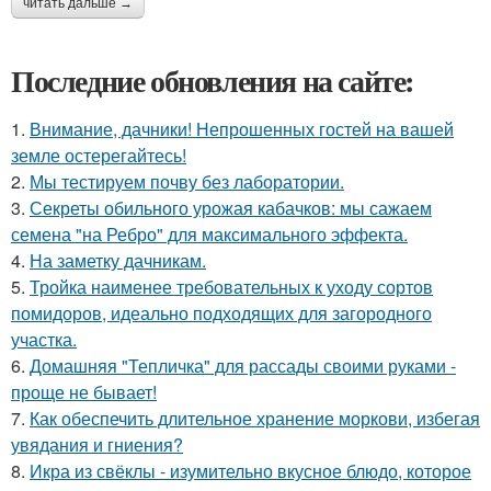
читать дальше →
Последние обновления на сайте:
1.
Внимание, дачники! Непрошенных гостей на вашей
земле остерегайтесь!
2.
Мы тестируем почву без лаборатории.
3.
Секреты обильного урожая кабачков: мы сажаем
семена "на Ребро" для максимального эффекта.
4.
На заметку дачникам.
5.
Тройка наименее требовательных к уходу сортов
помидоров, идеально подходящих для загородного
участка.
6.
Домашняя "Тепличка" для рассады своими руками -
проще не бывает!
7.
Как обеспечить длительное хранение моркови, избегая
увядания и гниения?
8.
Икра из свёклы - изумительно вкусное блюдо, которое