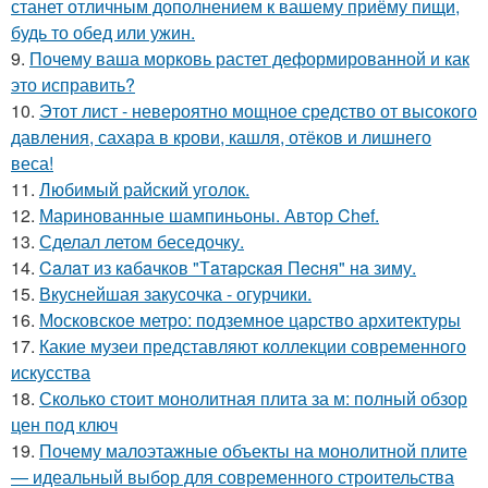
станет отличным дополнением к вашему приёму пищи,
будь то обед или ужин.
9.
Почему ваша морковь растет деформированной и как
это исправить?
10.
Этот лист - невероятно мощное средство от высокого
давления, сахара в крови, кашля, отёков и лишнего
веса!
11.
Любимый райский уголок.
12.
Маринованные шампиньоны. Автор Chef.
13.
Сделал летом беседочку.
14.
Caлaт из кaбaчкoв "Тaтapcкaя Пecня" нa зиму.
15.
Вкуснейшая закусочка - огурчики.
16.
Московское метро: подземное царство архитектуры
17.
Какие музеи представляют коллекции современного
искусства
18.
Сколько стоит монолитная плита за м: полный обзор
цен под ключ
19.
Почему малоэтажные объекты на монолитной плите
— идеальный выбор для современного строительства