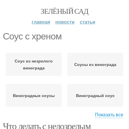
ЗЕЛЁНЫЙ САД
главная
новости
статьи
Соус с хреном
Соус из незрелого
Соусы из винограда
винограда
Виноградные соусы
Виноградный соус
Показать все
Что делать с недозрелым
Соус для шашлыка
Соус из винограда