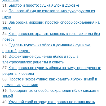
31.
Быстро и просто: сушка яблок в духовке
32.
Пошаговый гид по изготовлению сухофруктов из
груш
33.
Заморозка моркови: простой способ сохранения на
зиму
34.
Как правильно хранить морковь в течение зимы без
потерь
35.
Сделать цукаты из яблок в домашней сушилке:
простой рецепт
36.
Эффективное сушнение яблок и груш в
электросушилке: рецепты и советы
37.
Как правильно сушить яблоки на зиму: проверенные
рецепты и советы
38.
Просто и эффективно: как хранить яблоки зимой в
домашних условиях
39.
Проверенные способы сохранения яблок свежими
зимой
40.
Улучшай свой огород: как правильно вскапывать