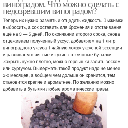
виноградом. Что можно сделать с
недозревшим виноградом?
Теперь их нужно размять и отцедить жидкость. Выжимки
Соус из недозрелого
выбросить, а сок оставить для брожения и отстаивания
Фруктовый соус
винограда
ещё на 3 — 5 дней. По окончании второго срока, снова
отцеживаем полученный уксус, добавляем на 1 литр
виноградного уксуса 1 чайную ложку уксусной эссенции
и разливаем в чистые и сухие стеклянные бутылки.
Закрыть нужно плотно, можно горлышки залить воском
или сургучом. Выдержать такой продукт надо не менее
3-х месяцев, а вобщем чем дольше он хранится, тем
становится крепче и ароматнее. По желанию можно
добавить в бутылки любые ароматические травы.