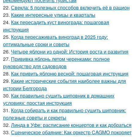
рекомендуют посетить туристам
22.
Свекла: 5 полезных способов включить её в рацион
23.
Какие интересные улицы и кварталы
24.
Как пересадить куст винограда: пошаговая
инструкция
25.
Когда пересаживать виноград в 2025 году:
оптимальные сроки и советы
26.
Четыре яблони из одной: История роста и развития
27.
Прививка яблонь летом черенками: полное
руководство для садоводов
28.
Как привить яблоню весной: пошаговая инструкция
29.
Какие исторические события наиболее важны для
истории Белгорода
30.
Как правильно сушить шиповник в домашних
условиях: простая инструкция
31.
Когда собирать и как правильно сушить шиповник:
полезные советы и секреты
32.
Линда в Уфе: расписание концертов и как добраться
33.
Сценическое обаяние: Как оркестр CAGMO покоряет