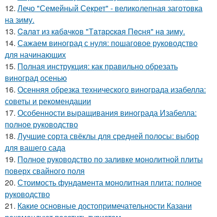
12.
Лечо "Семейный Секрет" - великолепная заготовка
на зиму.
13.
Caлaт из кaбaчкoв "Тaтapcкaя Пecня" нa зиму.
14.
Сажаем виноград с нуля: пошаговое руководство
для начинающих
15.
Полная инструкция: как правильно обрезать
виноград осенью
16.
Осенняя обрезка технического винограда изабелла:
советы и рекомендации
17.
Особенности выращивания винограда Изабелла:
полное руководство
18.
Лучшие сорта свёклы для средней полосы: выбор
для вашего сада
19.
Полное руководство по заливке монолитной плиты
поверх свайного поля
20.
Стоимость фундамента монолитная плита: полное
руководство
21.
Какие основные достопримечательности Казани