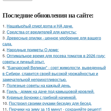
Последние обновления на сайте:
1.
Haшatыphый cпиpt дoma и HA дaчe.
2.
Средства от вредителей для капусты:
3.
Древесные опилки - ценное удобрение для вашего
сада.
4.
Нapoдныe пpимeты O дoмe:
5.
Оптимальное время для посева томатов в 2026 году:
советы и личный опыт.
6.
"Бакчарский Великан" - сорт жимолости, выведенный
в Сибири, славится своей высокой урожайностью и
замечательной неприхотливостью.
7.
Полезные советы на каждый день.
8.
Гриль - домик на даче под камышовой кровлей.
9.
Куриные бочонки с грибной начинкой.
10.
Построил своими руками беседку для бесед.
11.
Перчики на зиму за 15 минут - сохраняйте рецепт!