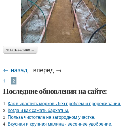
читать дальше →
← назад
вперед →
1
2
Последние обновления на сайте:
1.
Как вырастить морковь без проблем и прореживания.
2.
Когда и как сажать бархатцы.
3.
Польза чистотела на загородном участке.
4.
Вкусная и крупная малина - весеннее удобрение.