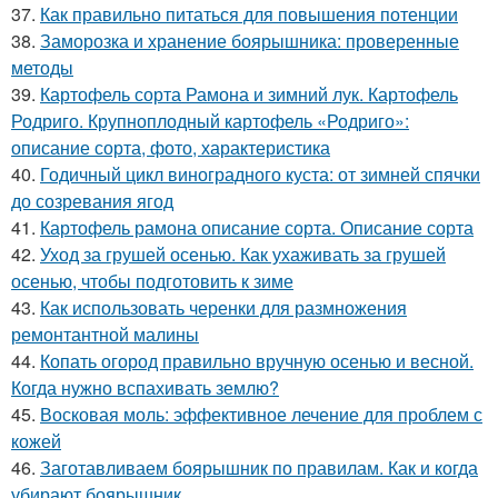
37.
Как правильно питаться для повышения потенции
38.
Заморозка и хранение боярышника: проверенные
методы
39.
Картофель сорта Рамона и зимний лук. Картофель
Родриго. Крупноплодный картофель «Родриго»:
описание сорта, фото, характеристика
40.
Годичный цикл виноградного куста: от зимней спячки
до созревания ягод
41.
Картофель рамона описание сорта. Описание сорта
42.
Уход за грушей осенью. Как ухаживать за грушей
осенью, чтобы подготовить к зиме
43.
Как использовать черенки для размножения
ремонтантной малины
44.
Копать огород правильно вручную осенью и весной.
Когда нужно вспахивать землю?
45.
Восковая моль: эффективное лечение для проблем с
кожей
46.
Заготавливаем боярышник по правилам. Как и когда
убирают боярышник