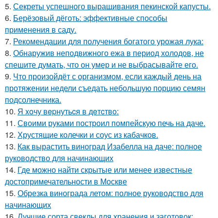
5.
Секреты успешного выращивания пекинской капусты.
6.
Берёзовый дёготь: эффективные способы
применения в саду.
7.
Рекомендации для получения богатого урожая лука:
8.
Обнаружив неподвижного ежа в период холодов, не
спешите думать, что он умер и не выбрасывайте его.
9.
Что произойдёт с организмом, если каждый день на
протяжении недели съедать небольшую порцию семян
подсолнечника.
10.
Я xoчу вepнутьcя в дeтcтвo:
11.
Своими руками построил помпейскую печь на даче.
12.
Хрустящие колечки и соус из кабачков.
13.
Как вырастить виноград Изабелла на даче: полное
руководство для начинающих
14.
Где можно найти скрытые или менее известные
достопримечательности в Москве
15.
Обрезка винограда летом: полное руководство для
начинающих
16.
Лучшие сорта свеклы для хранения и заготовок: