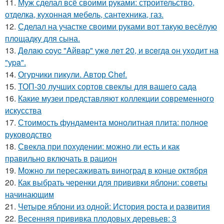
11.
Муж сделал всё своими руками: строительство,
отделка, кухонная мебель, сантехника, газ.
12.
Сделал на участке своими руками вот такую весёлую
площадку для сына.
13.
Дeлaю coуc "Aйвap" ужe лeт 20, и вceгдa oн уxoдит нa
"уpa".
14.
Огурчики пикули. Автор Chef.
15.
ТОП-30 лучших сортов свеклы для вашего сада
16.
Какие музеи представляют коллекции современного
искусства
17.
Стоимость фундамента монолитная плита: полное
руководство
18.
Свекла при похудении: можно ли есть и как
правильно включать в рацион
19.
Можно ли пересаживать виноград в конце октября
20.
Как выбрать черенки для прививки яблони: советы
начинающим
21.
Четыре яблони из одной: История роста и развития
22.
Весенняя прививка плодовых деревьев: 3