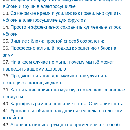
яблоки и груши в электросушилке
33.
Сэкономьте время и усилия: как правильно сушить
яблоки в электросушилке для фруктов
34.
Просто и эффективно: сохранить купленные впрок
яблоки
35.
Зимние яблоки: простой способ сохранения
36.
Профессиональный подход к хранению яблок на
зиму
37.
Ни в коем случае не мыть: почему мытьё может
навредить вашему здоровью
38.
Продукты питания для мужчин: как улучшить
потенцию с помощью диеты
39.
Как питание влияет на мужскую потенцию: основные
продукты
40.
Картофель рамона описание сорта. Описание сорта
41.
Урожай в изобилии: как добиться успеха в сельском
хозяйстве
42.
Аторвастатин инструкция по применению. Способ