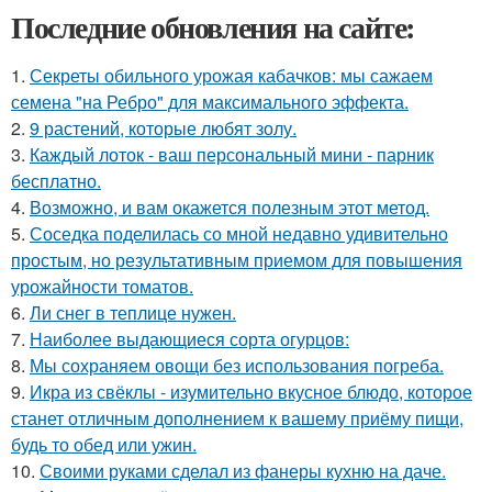
Последние обновления на сайте:
1.
Секреты обильного урожая кабачков: мы сажаем
семена "на Ребро" для максимального эффекта.
2.
9 растений, которые любят золу.
3.
Каждый лоток - ваш персональный мини - парник
бесплатно.
4.
Возможно, и вам окажется полезным этот метод.
5.
Соседка поделилась со мной недавно удивительно
простым, но результативным приемом для повышения
урожайности томатов.
6.
Ли снег в теплице нужен.
7.
Наиболее выдающиеся сорта огурцов:
8.
Мы сохраняем овощи без использования погреба.
9.
Икра из свёклы - изумительно вкусное блюдо, которое
станет отличным дополнением к вашему приёму пищи,
будь то обед или ужин.
10.
Своими руками сделал из фанеры кухню на даче.