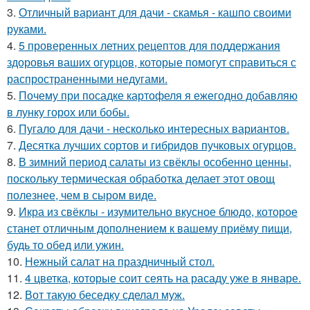
3.
Отличный вариант для дачи - скамья - кашпо своими
руками.
4.
5 проверенных летних рецептов для поддержания
здоровья ваших огурцов, которые помогут справиться с
распространенными недугами.
5.
Почему при посадке картофеля я ежегодно добавляю
в лунку горох или бобы.
6.
Пугало для дачи - несколько интересных вариантов.
7.
Десятка лучших сортов и гибридов пучковых огурцов.
8.
В зимний период салаты из свёклы особенно ценны,
поскольку термическая обработка делает этот овощ
полезнее, чем в сыром виде.
9.
Икра из свёклы - изумительно вкусное блюдо, которое
станет отличным дополнением к вашему приёму пищи,
будь то обед или ужин.
10.
Нежный салат на праздничный стол.
11.
4 цветка, которые соит сеять на расаду уже в январе.
12.
Вот такую беседку сделал муж.