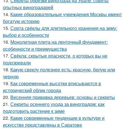
13.
Секреты обрезки винограда на Урале: советы
опытных виноградарей
14.
Какие образовательные учреждения Москвы имеют
богатую историю
15.
Сорта свёклы для длительного хранения на зиму:
выбор и особенности
16.
Монолитная плита на ленточный фундамент:
особенности и преимущества
17.
Свёкла: скрытые опасности, о которых вы не
подозревали
18.
Какую свеклу полезнее есть: красную, белую или
черную
19.
Как современные высотки вписываются в
исторический облик города
20.
Весенняя прививка деревьев: основы и секреты
21.
Секреты осеннего ухода за виноградом: как
подготовить растение к зиме
22.
Какие современные тенденции в культуре и
искусстве представлены в Саратове