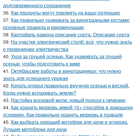
долговременного сохранения
36.
Как продукты могут повлиять на вашу потенцию
37.
Как правильно ухаживать за виноградными кустами:
основные правила и рекомендации
38.
Картофель рамона описание сорта. Описание сорта
39.
На участке электрический столб: все, что нужно знать
о проведении электричества
40.
Уход за грушей осенью. Как ухаживать за грушей
осенью, чтобы подготовить к зиме
41.
Октябрьские работы в виноградниках: что нужно
знать для успешного урожая
42.
Копать огород правильно вручную осенью и весной.
Когда нужно вспахивать землю?
43.
Настойка восковой моли: новый подход к лечению
44.
Как хранить морковь зимой 10+ способов в домашних
условиях. Как правильно хранить морковь в подвале
45.
Как выбрать хороший мотоблок для дачи и огорода.
Лучшие мотоблоки для дачи