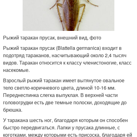
Рыжий таракан прусак, внешний вид, фото
Рыжий таракан прусак (Blattella germanica) входит в
подотряд тараканов, насчитывающий около 2,4 тысяч
видов. Таракан относится к классу членистоногие, класс
насекомые.
Взрослый рыжий таракан имеет вытянутое овальное
тело светло-коричневого цвета, длиной 10-16 мм.
Переднеспинка слегка выпуклая. В верхней части
головогрудки есть две темные полоски, доходящие до
брюшка.
У таракана шесть ног, благодаря которым он способен
быстро передвигаться. Лапки у прусака длинные, с
коготками, между которыми есть присоска, благодаря ей