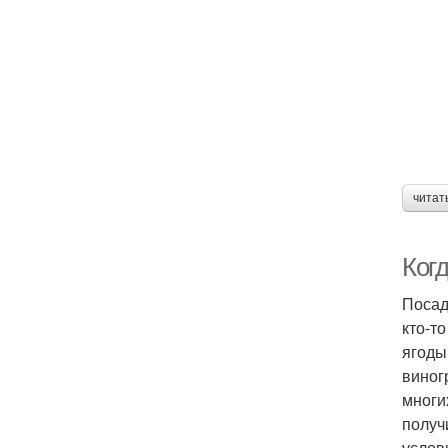
читат
Ког
Посад
кто-т
ягоды
виног
многи
получ
услов