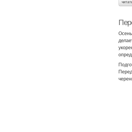
читат
Пер
Осень
делае
укоре
опред
Подго
Перед
черен