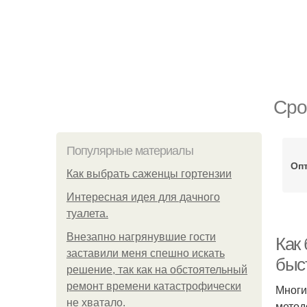
Сро
Популярные материалы
Оп
Как выбрать саженцы гортензии
Интересная идея для дачного
туалета.
Внезапно нагрянувшие гости
Как
заставили меня спешно искать
быс
решение, так как на обстоятельный
ремонт времени катастрофически
Многи
не хватало.
метод