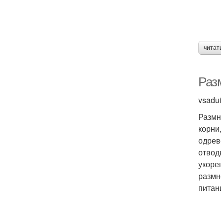
читат
Раз
vsadu
Размн
корни
одрев
отвод
укоре
размн
питан