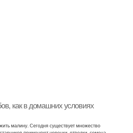
ов, как в домашних условиях
ожить малину. Сегодня существует множество
старников применяют черенки, отводки, семена.