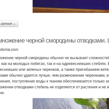
ь дальше →
множение черной смородины отводками. La
idoma.com
ожение черной смородины обычно не вызывает сложностей.
, как на молодых побегах, так и на одревесневших стеблях
есневших или зеленых черенков, а также пригибанием ветв
ками обычно удается лучше, чем размножение черенками, ве
нения, поступление воды к тканям обеспечивается только з
ожении отводками стебель не отделяется от растения и не 
ия.