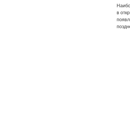
Наибо
в отк
появл
поздн