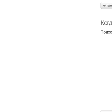
читат
Когд
Подхо