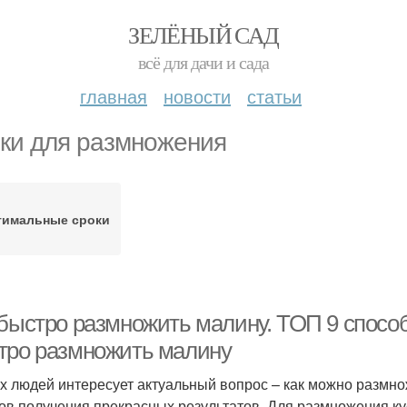
ЗЕЛЁНЫЙ САД
всё для дачи и сада
главная
новости
статьи
ки для размножения
тимальные сроки
 быстро размножить малину. ТОП 9 способ
тро размножить малину
х людей интересует актуальный вопрос – как можно размн
ов получения прекрасных результатов. Для размножения ку