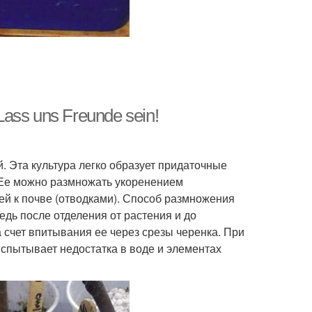
ss uns Freunde sein!
 Эта культура легко образует придаточные
. Ее можно размножать укоренением
ей к почве (отводками). Способ размножения
дь после отделения от растения и до
а счет впитывания ее через срезы черенка. При
испытывает недостатка в воде и элементах