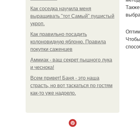
Также
Как соседка научила меня
выбра
выращивать "тот Самый" пушистый
укроп.
Оптим
Как правильно посадить
Чтобы
колоновидную яблоню. Правила
спосо
покупки саженцев
Аммиак - ваш секрет пышного лука
и чеснока!
Всем привет! Баня - это наша
страсть, но вот таскаться по гостям
как-то уже надоело.