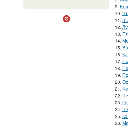
9.
Ест
10.
Чт
11.
Вы
12.
Лу
13.
Пл
14.
Мо
15.
Ва
16.
Ка
17.
Сы
18.
Пе
19.
По
20.
Ос
21.
Че
22.
Че
23.
Ос
24.
Че
25.
Ка
26.
Мо