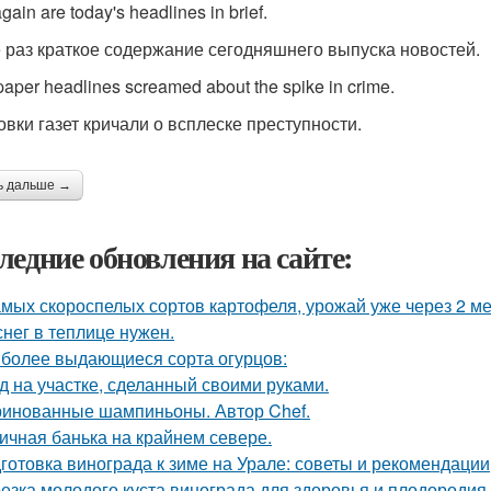
gain are today's headlines in brief.
 раз краткое содержание сегодняшнего выпуска новостей.
aper headlines screamed about the spike in crime.
овки газет кричали о всплеске преступности.
ь дальше →
ледние обновления на сайте:
амых скороспелых сортов картофеля, урожай уже через 2 ме
снег в теплице нужен.
более выдающиеся сорта огурцов:
д на участке, сделанный своими руками.
инованные шампиньоны. Автор Chef.
ичная банька на крайнем севере.
готовка винограда к зиме на Урале: советы и рекомендации
езка молодого куста винограда для здоровья и плодородия