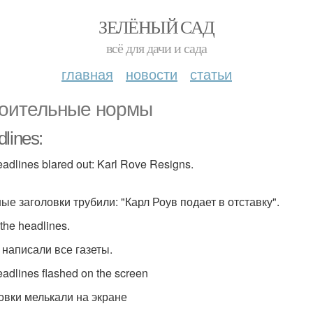
ЗЕЛЁНЫЙ САД
всё для дачи и сада
главная
новости
статьи
оительные нормы
lines:
adlines blared out: Karl Rove Resigns.
ные заголовки трубили: "Карл Роув подает в отставку".
 the headlines.
 написали все газеты.
eadlines flashed on the screen
овки мелькали на экране