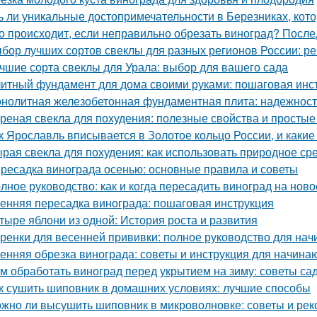
ь ли уникальные достопримечательности в Березниках, кото
о происходит, если неправильно обрезать виноград? После
бор лучших сортов свеклы для разных регионов России: 
чшие сорта свеклы для Урала: выбор для вашего сада
итный фундамент для дома своими руками: пошаговая инс
нолитная железобетонная фундаментная плита: надежность
реная свекла для похудения: полезные свойства и просты
к Ярославль вписывается в Золотое кольцо России, и какие
рая свекла для похудения: как использовать природное ср
ресадка винограда осенью: основные правила и советы
лное руководство: как и когда пересадить виноград на ново
енняя пересадка винограда: пошаговая инструкция
тыре яблони из одной: История роста и развития
ренки для весенней прививки: полное руководство для на
енняя обрезка винограда: советы и инструкция для начин
м обработать виноград перед укрытием на зиму: советы с
к сушить шиповник в домашних условиях: лучшие способы
жно ли высушить шиповник в микроволновке: советы и ре