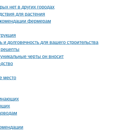
рых нет в других городах
дствия для растения
рекомендации фермерам
трукция
 и долговечность для вашего строительства
е рецепты
 уникальные черты он вносит
едство
е место
чинающих
ающих
адоводам
комендации