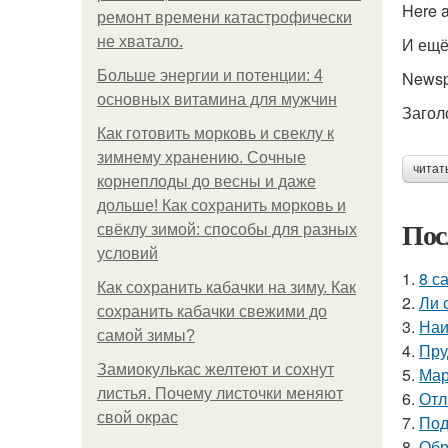
Here a
ремонт времени катастрофически
не хватало.
И ещё
Больше энергии и потенции: 4
Newsp
основных витамина для мужчин
Загол
Как готовить морковь и свеклу к
зимнему хранению. Сочные
читат
корнеплоды до весны и даже
дольше! Как сохранить морковь и
Пос
свёклу зимой: способы для разных
условий
1.
8 с
Как сохранить кабачки на зиму. Как
2.
Ли 
сохранить кабачки свежими до
3.
Наи
самой зимы?
4.
Пру
Замиокулькас желтеют и сохнут
5.
Мар
листья. Почему листочки меняют
6.
Отл
свой окрас
7.
Под
8.
Обр