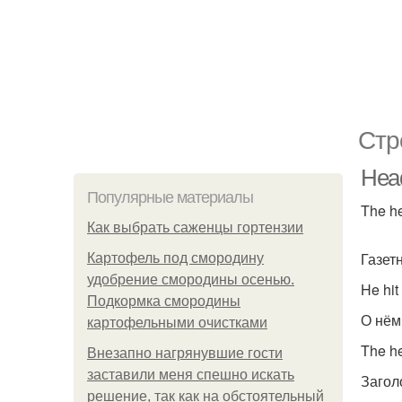
Стр
Head
Популярные материалы
The he
Как выбрать саженцы гортензии
Газет
Картофель под смородину
удобрение смородины осенью.
He hit
Подкормка смородины
О нём
картофельными очистками
The h
Внезапно нагрянувшие гости
заставили меня спешно искать
Загол
решение, так как на обстоятельный