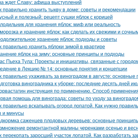
а ждет Славу: афиша выступлений
к правильно хранить тыкву в доме: советы и рекомендации
усный и полезный: рецепт сушки яблок с корицей
лодильник для хранения яблок: миф или реальность
морозка и хранение яблок: как сделать их свежими и сочны
одолжительное хранение яблок: подходы и советы
к правильно хранить яблоки зимой в квартире
анение яблок на зиму: основные принципы и подходы
ас Пьеха Тула: Проекты и инициативы, связанные с городо
едение в Лекцию № 14: основные понятия и концепции
к правильно ухаживать за виноградом в августе: основные
дготовка виноградника к уборке: последние десять дней ию
орвастатин инструкция по применению. Способ применения
рвая помощь для винограда: советы по уходу за виноградо
к правильно вскапывать огород лопатой. Как нужно правильн
 и минусы
дкормка саженцев плодовых деревьев: основные принцип
змножение ремонтантной малины черенками осенью и вес
к перекопать заросший участок лопатой. Как разработать з