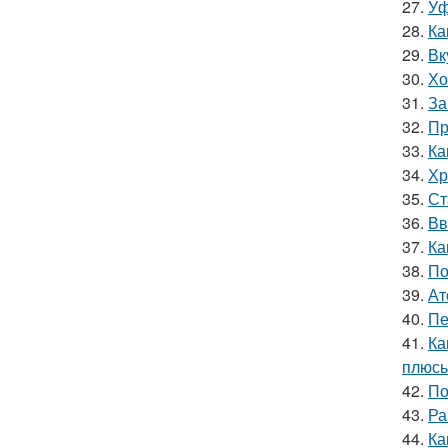
27.
Уф
28.
Ка
29.
Вк
30.
Хо
31.
За
32.
Пр
33.
Ка
34.
Хр
35.
Ст
36.
Вв
37.
Ка
38.
По
39.
Ат
40.
Пе
41.
Ка
плюсы
42.
По
43.
Ра
44.
Ка