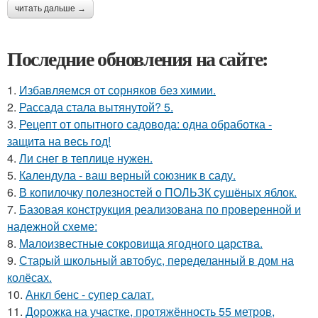
читать дальше →
Последние обновления на сайте:
1.
Избавляемся от сорняков без химии.
2.
Рассада стала вытянутой? 5.
3.
Рецепт от опытного садовода: одна обработка -
защита на весь год!
4.
Ли снег в теплице нужен.
5.
Календула - ваш верный союзник в саду.
6.
В копилочку полезностей о ПОЛЬЗК сушёных яблок.
7.
Базовая конструкция реализована по проверенной и
надежной схеме:
8.
Малоизвестные сокровища ягодного царства.
9.
Старый школьный автобус, переделанный в дом на
колёсах.
10.
Анкл бенс - супер салат.
11.
Дорожка на участке, протяжённость 55 метров,