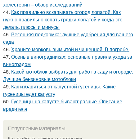
холестерин – обзор исследований
44.
Как правильно вскапывать огород лопатой. Как
нужно правильно копать грядки лопатой и когда это
делать, плюсы и минусы
45.
Весенняя подкормка: лучшие удобрения для вашего
сада
46.
Храните морковь вымытой и чищенной. В погребе
47.
Осень в виноградниках: основные правила ухода за
виноградом
48.
Какой мотоблок выбрать для работ в саду и огороде.
Лучшие бензиновые мотоблоки
49.
Как избавиться от капустной гусеницы. Какие
гусеницы едят капусту
50.
Гусеницы на капусте бывают разные. Описание
вредителя
Популярные материалы
Как выбрать саженцы гортензии