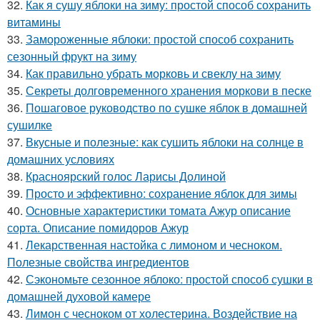
32.
Как я сушу яблоки на зиму: простой способ сохранить
витамины
33.
Замороженные яблоки: простой способ сохранить
сезонный фрукт на зиму
34.
Как правильно убрать морковь и свеклу на зиму
35.
Секреты долговременного хранения моркови в песке
36.
Пошаговое руководство по сушке яблок в домашней
сушилке
37.
Вкусные и полезные: как сушить яблоки на солнце в
домашних условиях
38.
Красноярский голос Ларисы Долиной
39.
Просто и эффективно: сохранение яблок для зимы
40.
Основные характеристики томата Ажур описание
сорта. Описание помидоров Ажур
41.
Лекарственная настойка с лимоном и чесноком.
Полезные свойства ингредиентов
42.
Сэкономьте сезонное яблоко: простой способ сушки в
домашней духовой камере
43.
Лимон с чесноком от холестерина. Воздействие на