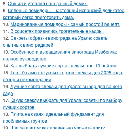
8.
Обшил и утеплил наш дачный домик.
9.
Вяленые помидоры - настоящий испанский деликатес,
который легко приготовить дома.
10.
Маринованные помидоры - самый простой рецепт.
11.
В соцсетях появились трогательные кадры.
12.
Секреты обрезки винограда на Урале: советы
опытных виноградарей
13.
Особенности выращивания винограда Изабелла:
полное руководство
14.
Как выбрать лучшие сорта свеклы: топ-10 рейтинг
15.
Топ-10 самых вкусных сортов свеклы для 2025 года:
обзор и рекомендации
16.
Лучшие сорта свеклы для Урала: выбор для вашего
сада
17.
Какую свеклу выбрать для Урала: советы по выбору
лучших сортов
18.
Плита на сваях: идеальный фундамент для
проблемных грунтов
19.
Шаг за шагом: как правильно уложить плиту