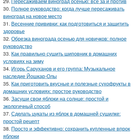
29.
Пересаживаем виноград осенью: все за и против
30.
Полное руководство: когда лучше пересаживать
виноград на новое место
31.
Весенние прививки: как подготовиться и защитить
здоровье
32.
Обрезка винограда осенью для новичков: полное
руководство
33.
Как правильно сушить шиповник в домашних
условиях на зиму
34.
Игорь Саруханов и его группа: Музыкальное
наследие Йошкар-Олы
35.
Как приготовить вкусные и полезные сухофрукты в
домашних условиях: простое руководство
36.
Засуши свои яблоки на солнце: простой и
экологичный способ
37.
Сделать цукаты из яблок в домашней сушилке:
простой рецепт
38.
Просто и эффективно: сохранить купленные впрок
яблоки