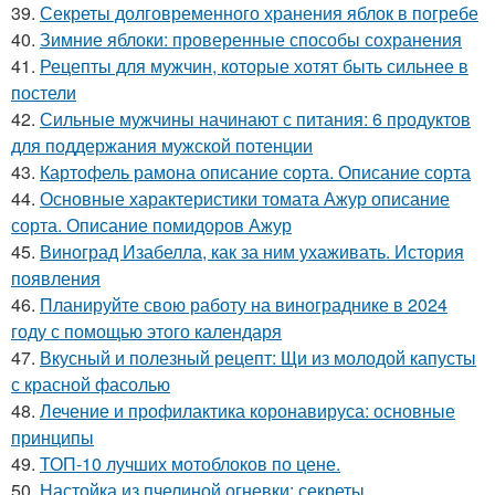
39.
Секреты долговременного хранения яблок в погребе
40.
Зимние яблоки: проверенные способы сохранения
41.
Рецепты для мужчин, которые хотят быть сильнее в
постели
42.
Сильные мужчины начинают с питания: 6 продуктов
для поддержания мужской потенции
43.
Картофель рамона описание сорта. Описание сорта
44.
Основные характеристики томата Ажур описание
сорта. Описание помидоров Ажур
45.
Виноград Изабелла, как за ним ухаживать. История
появления
46.
Планируйте свою работу на винограднике в 2024
году с помощью этого календаря
47.
Вкусный и полезный рецепт: Щи из молодой капусты
с красной фасолью
48.
Лечение и профилактика коронавируса: основные
принципы
49.
ТОП-10 лучших мотоблоков по цене.
50.
Настойка из пчелиной огневки: секреты