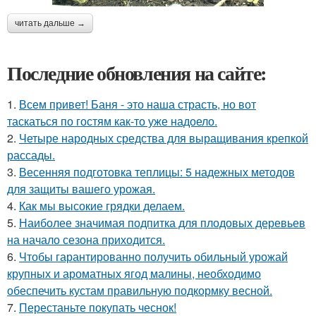
читать дальше →
Последние обновления на сайте:
1.
Всем привет! Баня - это наша страсть, но вот
таскаться по гостям как-то уже надоело.
2.
Четыре народных средства для выращивания крепкой
рассады.
3.
Весенняя подготовка теплицы: 5 надежных методов
для защиты вашего урожая.
4.
Как мы высокие грядки делаем.
5.
Наиболее значимая подпитка для плодовых деревьев
на начало сезона приходится.
6.
Чтобы гарантированно получить обильный урожай
крупных и ароматных ягод малины, необходимо
обеспечить кустам правильную подкормку весной.
7.
Перестаньте покупать чеснок!