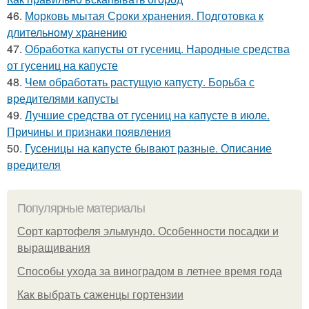
46.
Морковь мытая Сроки хранения. Подготовка к
длительному хранению
47.
Обработка капусты от гусениц. Народные средства
от гусениц на капусте
48.
Чем обработать растущую капусту. Борьба с
вредителями капусты
49.
Лучшие средства от гусениц на капусте в июле.
Причины и признаки появления
50.
Гусеницы на капусте бывают разные. Описание
вредителя
Популярные материалы
Сорт картофеля эльмундо. Особенности посадки и
выращивания
Способы ухода за виноградом в летнее время года
Как выбрать саженцы гортензии