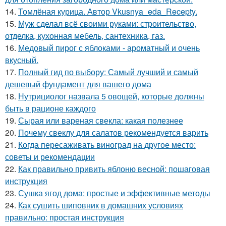
14.
Томлёная курица. Автор Vkusnya_eda_Recepty.
15.
Муж сделал всё своими руками: строительство,
отделка, кухонная мебель, сантехника, газ.
16.
Медовый пирог с яблоками - ароматный и очень
вкусный.
17.
Полный гид по выбору: Самый лучший и самый
дешевый фундамент для вашего дома
18.
Нутрициолог назвала 5 овощей, которые должны
быть в рационе каждого
19.
Сырая или вареная свекла: какая полезнее
20.
Почему свеклу для салатов рекомендуется варить
21.
Когда пересаживать виноград на другое место:
советы и рекомендации
22.
Как правильно привить яблоню весной: пошаговая
инструкция
23.
Сушка ягод дома: простые и эффективные методы
24.
Как сушить шиповник в домашних условиях
правильно: простая инструкция