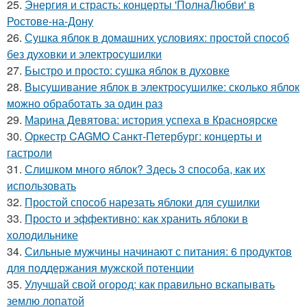
25.
Энергия и страсть: концерты 'ПолнаЛюбви' в
Ростове-на-Дону
26.
Сушка яблок в домашних условиях: простой способ
без духовки и электросушилки
27.
Быстро и просто: сушка яблок в духовке
28.
Высушивание яблок в электросушилке: сколько яблок
можно обработать за один раз
29.
Марина Девятова: история успеха в Красноярске
30.
Оркестр CAGMO Санкт-Петербург: концерты и
гастроли
31.
Слишком много яблок? Здесь 3 способа, как их
использовать
32.
Простой способ нарезать яблоки для сушилки
33.
Просто и эффективно: как хранить яблоки в
холодильнике
34.
Сильные мужчины начинают с питания: 6 продуктов
для поддержания мужской потенции
35.
Улучшай свой огород: как правильно вскапывать
землю лопатой