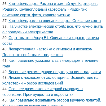
36.
Картофель сорта Рамона и зимний лук. Картофель
Родриго. Крупноплодный картофель «Родриго»:
описание сорта, фото, характеристика
37.
Картофель рамона описание сорта. Описание сорта
38.
На участке электрический столб: все, что нужно знать
о проведении электричества
39.
Сорт томатов Ажур F1. Описание и характеристика
сорта
40.
Лекарственная настойка с лимоном и чесноком.
Полезные свойства ингредиентов
41.
Как правильно ухаживать за виноградом в течение
года
42.
Весенние рекомендации по уходу за виноградником
43.
Лимон с чесноком от холестерина. Воздействие на
холестерин – обзор исследований
44.
Осеннее размножение черной смородины
черенками. Преимущества и недостатки
45.
Как правильно вскапывать огород вручную лопатой.
Как правильно вскапывать огород