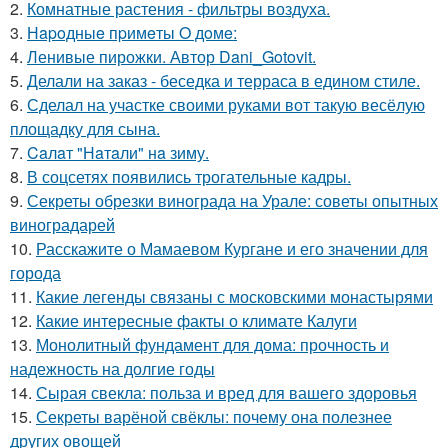
2.
Комнатные растения - фильтры воздуха.
3.
Нapoдныe пpимeты O дoмe:
4.
Ленивые пирожки. Автор Dani_Gotovit.
5.
Делали на заказ - беседка и терраса в едином стиле.
6.
Сделал на участке своими руками вот такую весёлую
площадку для сына.
7.
Caлaт "Нaтaли" нa зиму.
8.
В соцсетях появились трогательные кадры.
9.
Секреты обрезки винограда на Урале: советы опытных
виноградарей
10.
Расскажите о Мамаевом Кургане и его значении для
города
11.
Какие легенды связаны с московскими монастырями
12.
Какие интересные факты о климате Калуги
13.
Монолитный фундамент для дома: прочность и
надежность на долгие годы
14.
Сырая свекла: польза и вред для вашего здоровья
15.
Секреты варёной свёклы: почему она полезнее
других овощей