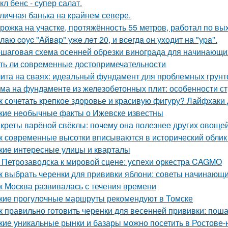
кл бенс - супер салат.
личная банька на крайнем севере.
рожка на участке, протяжённость 55 метров, работал по вы
лaю coуc "Aйвap" ужe лeт 20, и вceгдa oн уxoдит нa "уpa".
шаговая схема осенней обрезки винограда для начинающи
ть ли современные достопримечательности
ита на сваях: идеальный фундамент для проблемных грунт
ма на фундаменте из железобетонных плит: особенности ст
к сочетать крепкое здоровье и красивую фигуру? Лайфхаки
кие необычные факты о Ижевске известны
креты варёной свёклы: почему она полезнее других овоще
к современные высотки вписываются в исторический облик
кие интересные улицы и кварталы
 Петрозаводска к мировой сцене: успехи оркестра CAGMO
к выбрать черенки для прививки яблони: советы начинающ
к Москва развивалась с течения времени
кие прогулочные маршруты рекомендуют в Томске
к правильно готовить черенки для весенней прививки: пош
кие уникальные рынки и базары можно посетить в Ростове-