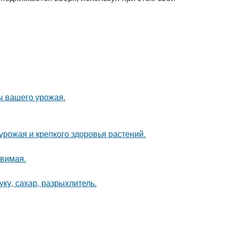
ы вашего урожая.
 урожая и крепкого здоровья растений.
твимая.
ку, сахар, разрыхлитель.