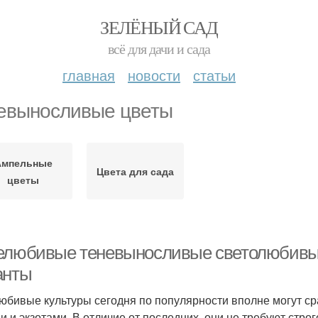
ЗЕЛЁНЫЙ САД
всё для дачи и сада
главная
новости
статьи
евыносливые цветы
Ампельные
Цвета для сада
цветы
елюбивые теневыносливые светолюбивые 
анты
юбивые культуры сегодня по популярности вполне могут с
и и экзотами. В отличие от последних, они не требуют стро