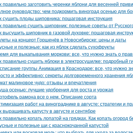
к правильно заготовить черенки яблони для весенней прив
лное руководство: чем подкормить виноград осенью для бо
к сушить плоды шиповника: пошаговая инструкция
к правильно сушить шиповник: полезные советы от Русско
к высушить шиповник в газовой духовке: пошаговая инстру
леты на концерт Горшенёв в Новосибирске: цены и даты
усные и полезные: как из яблок сделать сухофрукты
емя для выкапывания моркови: все, что нужно знать о пра
к правильно сушить яблоки в электросушилке: подробный г
списание группы Анимация в Краснодаре: все, что нужно зн
осто и эффективно: секреты долговременного хранения яб
мат малиновое чудо: отзывы и впечатления
уша осенью: лучшие удобрения для роста и урожая
ртофель рамона все о нем. Описание сорта
тимизация работ на винограднике в августе: стратегии и пр
к выращивать капусту в августе и сентябре
к правильно копать лопатой на грядках. Как копать огород 
усные и полезные щи с краснокочанной капустой
невка или восковая моль: что выбрать для ухода за волоса