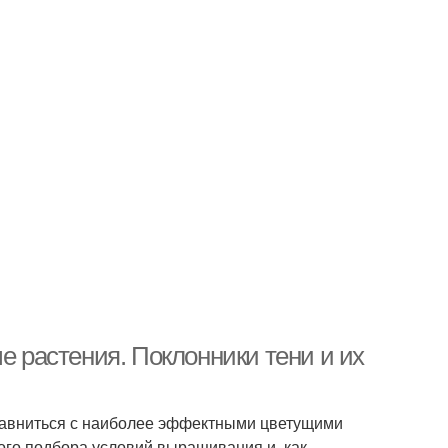
растения. Поклонники тени и их
равниться с наиболее эффектными цветущими
гого подбора условий выращивания и, как