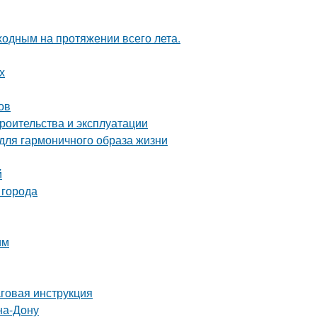
ходным на протяжении всего лета.
х
ов
роительства и эксплуатации
 для гармоничного образа жизни
й
 города
им
аговая инструкция
на-Дону