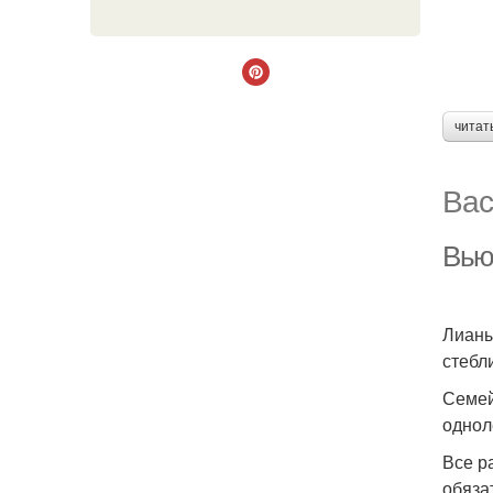
читат
Вас
Вью
Лианы
стебл
Семей
однол
Все р
обяза