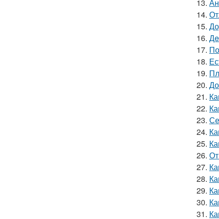
13.
Ан
14.
От
15.
До
16.
Дe
17.
По
18.
Ес
19.
Пл
20.
До
21.
Ка
22.
Ка
23.
Се
24.
Ка
25.
Ка
26.
От
27.
Ка
28.
Ка
29.
Ка
30.
Ка
31.
Ка