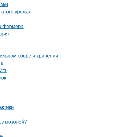
ивки
гатого урожая
го фермера
кция
вильном сборе и хранении
ид
ать
лок
актики
без мозолей?
ми