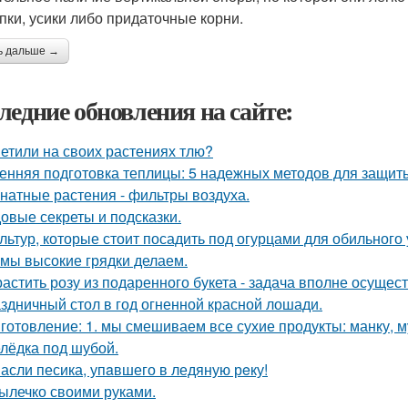
пки, усики либо придаточные корни.
ь дальше →
ледние обновления на сайте:
етили на своих растениях тлю?
енняя подготовка теплицы: 5 надежных методов для защит
натные растения - фильтры воздуха.
овые секреты и подсказки.
ультур, которые стоит посадить под огурцами для обильного
 мы высокие грядки делаем.
астить розу из подаренного букета - задача вполне осущес
здничный стол в год огненной красной лошади.
готовление: 1. мы смешиваем все сухие продукты: манку, му
лёдка под шубой.
асли песика, упaвшего в ледяную рeку!
ылечко своими руками.