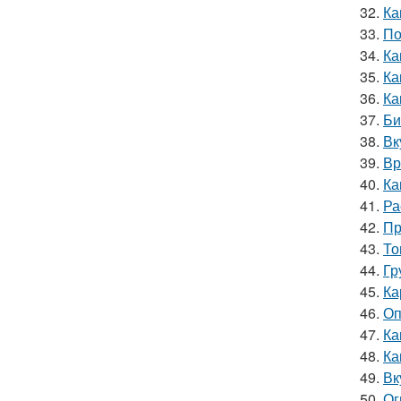
32.
Ка
33.
По
34.
Ка
35.
Ка
36.
Ка
37.
Би
38.
Вк
39.
Вр
40.
Ка
41.
Ра
42.
Пр
43.
То
44.
Гр
45.
Ка
46.
Оп
47.
Ка
48.
Ка
49.
Вк
50.
Ог