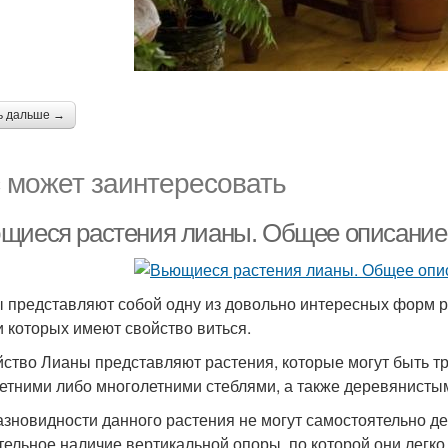
ь дальше →
 может заинтересовать
щиеся растения лианы. Общее описание
 представляют собой одну из довольно интересных форм р
и которых имеют свойство виться.
ство Лианы представляют растения, которые могут быть т
етними либо многолетними стеблями, а также деревянисты
азновидности данного растения не могут самостоятельно де
тельное наличие вертикальной опоры, по которой они легко