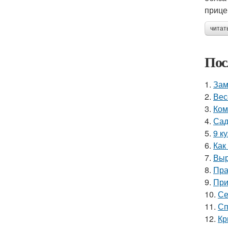
прице
читат
Пос
1.
Зам
2.
Вес
3.
Ком
4.
Сад
5.
9 к
6.
Как
7.
Выр
8.
Пра
9.
При
10.
Се
11.
Сп
12.
Кр