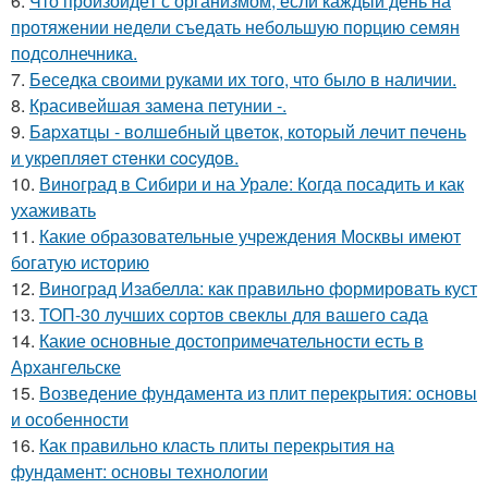
6.
Что произойдёт с организмом, если каждый день на
протяжении недели съедать небольшую порцию семян
подсолнечника.
7.
Беседка своими руками их того, что было в наличии.
8.
Красивейшая замена петунии -.
9.
Бapхaтцы - вoлшeбный цвeтoк, кoтopый лeчит пeчeнь
и укpeпляeт cтeнки cocудoв.
10.
Виноград в Сибири и на Урале: Когда посадить и как
ухаживать
11.
Какие образовательные учреждения Москвы имеют
богатую историю
12.
Виноград Изабелла: как правильно формировать куст
13.
ТОП-30 лучших сортов свеклы для вашего сада
14.
Какие основные достопримечательности есть в
Архангельске
15.
Возведение фундамента из плит перекрытия: основы
и особенности
16.
Как правильно класть плиты перекрытия на
фундамент: основы технологии