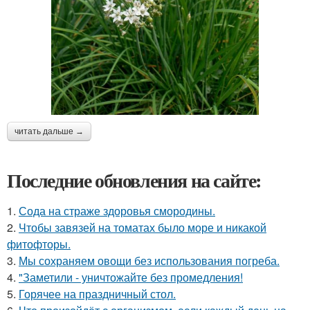
читать дальше →
Последние обновления на сайте:
1.
Сода на страже здоровья смородины.
2.
Чтобы завязей на томатах было море и никакой
фитофторы.
3.
Мы сохраняем овощи без использования погреба.
4.
"Заметили - уничтожайте без промедления!
5.
Горячее на праздничный стол.