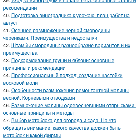
39.
Уход за виноградом в начале лета: основные этапы и
рекомендации
40.
Подготовка виноградника к урожаю: план работ на
август
41.
Осеннее размножение черной смородины
черенками. Преимущества и недостатки
42.
Штамбы смородины: разнообразие вариантов и их
преимущества
43.
Подкармливание груши и яблони: основные
принципы и рекомендации
44.
Профессиональный подход: создание настойки
восковой моли
45.
Особенности размножения ремонтантной малины
весной. Корневыми отводками
46.
Размножение малины одревесневшими отпрысками:
основные принципы и методы
47.
Выбор мотоблока для огорода и сада. На что
обращать внимание, какого качества должен быть
мотоблок и какой фирмы