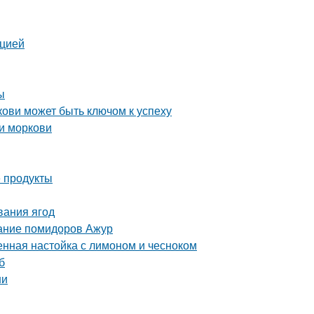
кцией
ы
ови может быть ключом к успеху
и моркови
 продукты
вания ягод
сание помидоров Ажур
енная настойка с лимоном и чесноком
б
ни