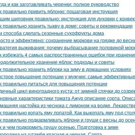
гда и как заготавливать черенки: полное руководство
к правильно привить яблоню: пошаговая инструкция
шим шиповник правильно: инструкция для духовки с конве
к правильно хранить тыкву в доме: советы и рекомендации
и способа сделать сезонные сухофрукты дома
осто и эффективно: сохранение моркови на грядке до весн
ратегия выживания: почему выбрасывание половиной морк
к избежать 4 самых распространенных ошибок при хранени
одолжительное хранение яблок: подходы и советы
к правильно хранить яблоки на зиму в домашних условиях
строе повышение потенции у мужчин: самые эффективные
к правильно питаться для повышения потенции
дичный цикл виноградного куста: от зимней спячки до созре
новные характеристики томата Ажур описание сорта. Опи
машняя настойка из чеснока с лимоном на водке. Лекарств
к правильно копать яму лопатой. Как выкопать яму под стол
к правильно подкармливать яблони и груши с весны до осе
к и чем подкормить грушу осенью. Подготовка к зиме
ородина на штамбе красная и черная. Сорта