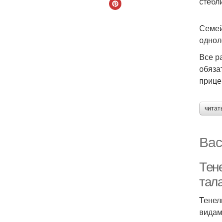
стебл
Семей
однол
Все р
обяза
прице
читат
Вас
Тен
тал
Тенел
видам