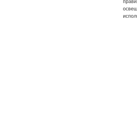
прави
освещ
испол