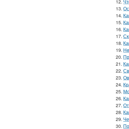
12.
Чт
13.
Ос
14.
Ка
15.
Ка
16.
Ка
17.
Ск
18.
Ка
19.
He
20.
Пр
21.
Ка
22.
Св
23.
Ов
24.
Кр
25.
Мо
26.
Ка
27.
От
28.
Ка
29.
Че
30.
По