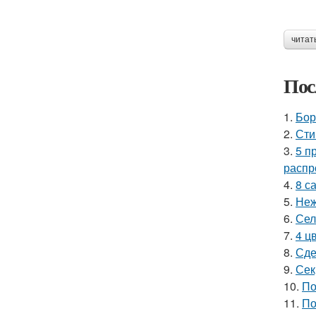
читат
Пос
1.
Бор
2.
Сти
3.
5 п
распр
4.
8 с
5.
Неж
6.
Сел
7.
4 ц
8.
Сде
9.
Сек
10.
По
11.
По