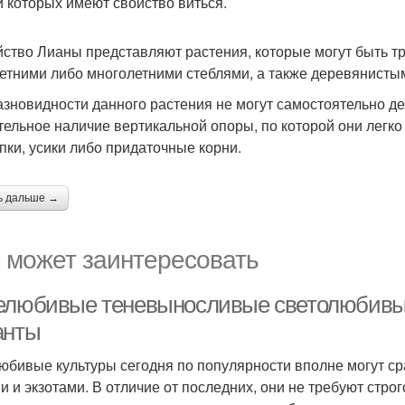
и которых имеют свойство виться.
ство Лианы представляют растения, которые могут быть т
етними либо многолетними стеблями, а также деревянисты
азновидности данного растения не могут самостоятельно де
тельное наличие вертикальной опоры, по которой они легко
пки, усики либо придаточные корни.
ь дальше →
 может заинтересовать
елюбивые теневыносливые светолюбивые 
анты
юбивые культуры сегодня по популярности вполне могут с
и и экзотами. В отличие от последних, они не требуют стро