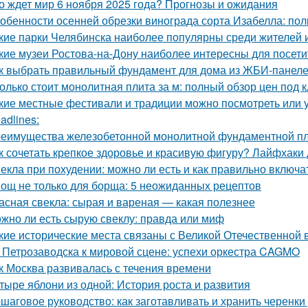
о ждет мир 6 ноября 2025 года? Прогнозы и ожидания
обенности осенней обрезки винограда сорта Изабелла: пол
кие парки Челябинска наиболее популярны среди жителей и
кие музеи Ростова-на-Дону наиболее интересны для посети
к выбрать правильный фундамент для дома из ЖБИ-панеле
олько стоит монолитная плита за м: полный обзор цен под 
кие местные фестивали и традиции можно посмотреть или 
adlines:
еимущества железобетонной монолитной фундаментной пли
к сочетать крепкое здоровье и красивую фигуру? Лайфхаки
екла при похудении: можно ли есть и как правильно включа
ощ не только для борща: 5 неожиданных рецептов
асная свекла: сырая и вареная — какая полезнее
жно ли есть сырую свеклу: правда или миф
кие исторические места связаны с Великой Отечественной 
 Петрозаводска к мировой сцене: успехи оркестра CAGMO
к Москва развивалась с течения времени
тыре яблони из одной: История роста и развития
шаговое руководство: как заготавливать и хранить черенки