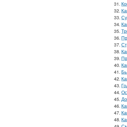
31.
Ко
32.
Ка
33.
Су
34.
Ка
35.
Тр
36.
Пр
37.
Ст
38.
Ка
39.
Пр
40.
Ка
41.
Бы
42.
Ка
43.
Го
44.
Ос
45.
До
46.
Ка
47.
Ка
48.
Ка
49.
См