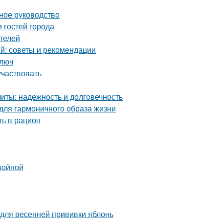
ное руководство
 гостей города
телей
й: советы и рекомендации
ключ
участвовать
ты: надежность и долговечность
 для гармоничного образа жизни
ть в рацион
войной
 для весенней прививки яблонь