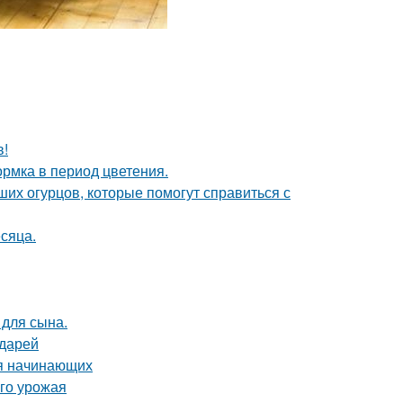
в!
рмка в период цветения.
их огурцов, которые помогут справиться с
сяца.
 для сына.
адарей
ля начинающих
ого урожая