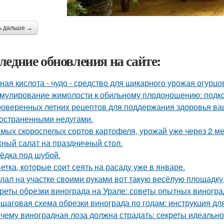
ь дальше →
ледние обновления на сайте:
ная кислота - чудо - средство для шикарного урожая огурцо
мулирование жимолости к обильному плодоношению: подко
роверенных летних рецептов для поддержания здоровья ваш
остраненными недугами.
амых скороспелых сортов картофеля, урожай уже через 2 ме
ный салат на праздничный стол.
ёдка под шубой.
ветка, которые соит сеять на расаду уже в январе.
лал на участке своими руками вот такую весёлую площадку
реты обрезки винограда на Урале: советы опытных виногр
шаговая схема обрезки винограда по годам: инструкция д
чему виноградная лоза должна страдать: секреты идеальн