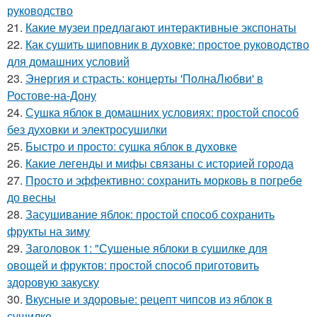
руководство
21.
Какие музеи предлагают интерактивные экспонаты
22.
Как сушить шиповник в духовке: простое руководство
для домашних условий
23.
Энергия и страсть: концерты 'ПолнаЛюбви' в
Ростове-на-Дону
24.
Сушка яблок в домашних условиях: простой способ
без духовки и электросушилки
25.
Быстро и просто: сушка яблок в духовке
26.
Какие легенды и мифы связаны с историей города
27.
Просто и эффективно: сохранить морковь в погребе
до весны
28.
Засушивание яблок: простой способ сохранить
фрукты на зиму
29.
Заголовок 1: "Сушеные яблоки в сушилке для
овощей и фруктов: простой способ приготовить
здоровую закуску
30.
Вкусные и здоровые: рецепт чипсов из яблок в
сушилке