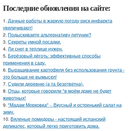
Последние обновления на сайте:
1.
Дачные работы в жаркую погоду риск инфаркта
увеличивают!
2.
Подыскиваете альтернативу петунии?
3.
Секреты умной посадки.
4.
Ли снег в теплице нужен.
5.
Берёзовый дёготь: эффективные способы
применения в саду.
6.
Выращивание картофеля без использования грунта -
это больше не вымысел!
7.
Судили деревню (а та безответна).
8.
Отцы, которые говорили "в моём доме не будет
животных!
9.
"Мадам Морковка" -. Вкусный и остренький салат на
зиму.
10.
Вяленые помидоры - настоящий испанский
деликатес, который легко приготовить дома.