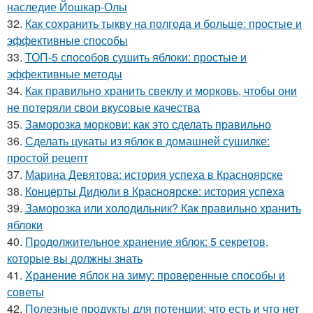
наследие Йошкар-Олы
32.
Как сохранить тыкву на полгода и больше: простые и
эффективные способы
33.
ТОП-5 способов сушить яблоки: простые и
эффективные методы
34.
Как правильно хранить свеклу и морковь, чтобы они
не потеряли свои вкусовые качества
35.
Заморозка моркови: как это сделать правильно
36.
Сделать цукаты из яблок в домашней сушилке:
простой рецепт
37.
Марина Девятова: история успеха в Красноярске
38.
Концерты Дидюли в Красноярске: история успеха
39.
Заморозка или холодильник? Как правильно хранить
яблоки
40.
Продолжительное хранение яблок: 5 секретов,
которые вы должны знать
41.
Хранение яблок на зиму: проверенные способы и
советы
42.
Полезные продукты для потенции: что есть и что нет