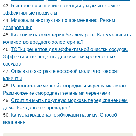
43.
Быстрое повышение потенции у мужчин: самые
эффективные продукты
44.
Мидокалм инструкция по применению. Режим
дозирования
45.
Как снизить холестерин без лекарств. Как уменьшить
количество вредного холестерина?
46.
ТОП-3 рецептов для эффективной очистки сосудов.
Эффективные рецепты для очистки кровеносных
сосудов
47.
Отзывы о экстракте восковой моли: что говорят
клиенты
48.
Размножение черной смородины черенками летом.
Размножение смородины зелеными черенками
49.
Стоит ли мыть покупную морковь перед хранением
дома. Как долго не пропадет?
50.
Капуста квашеная с яблоками на зиму. Способ
квашения