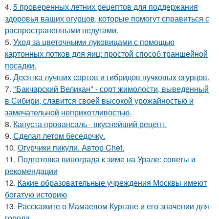
4.
5 проверенных летних рецептов для поддержания
здоровья ваших огурцов, которые помогут справиться с
распространенными недугами.
5.
Уход за цветочными луковицами с помощью
картонных лотков для яиц: простой способ траншейной
посадки.
6.
Десятка лучших сортов и гибридов пучковых огурцов.
7.
"Бакчарский Великан" - сорт жимолости, выведенный
в Сибири, славится своей высокой урожайностью и
замечательной неприхотливостью.
8.
Капуста провансаль - вкуснейший рецепт.
9.
Сделал летом беседочку.
10.
Огурчики пикули. Автор Chef.
11.
Подготовка винограда к зиме на Урале: советы и
рекомендации
12.
Какие образовательные учреждения Москвы имеют
богатую историю
13.
Расскажите о Мамаевом Кургане и его значении для
города