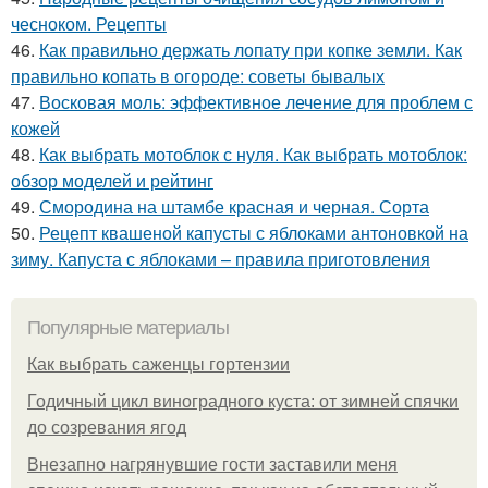
чесноком. Рецепты
46.
Как правильно держать лопату при копке земли. Как
правильно копать в огороде: советы бывалых
47.
Восковая моль: эффективное лечение для проблем с
кожей
48.
Как выбрать мотоблок с нуля. Как выбрать мотоблок:
обзор моделей и рейтинг
49.
Смородина на штамбе красная и черная. Сорта
50.
Рецепт квашеной капусты с яблоками антоновкой на
зиму. Капуста с яблоками – правила приготовления
Популярные материалы
Как выбрать саженцы гортензии
Годичный цикл виноградного куста: от зимней спячки
до созревания ягод
Внезапно нагрянувшие гости заставили меня