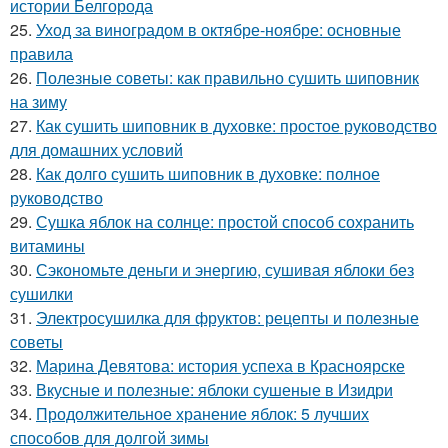
истории Белгорода
25.
Уход за виноградом в октябре-ноябре: основные
правила
26.
Полезные советы: как правильно сушить шиповник
на зиму
27.
Как сушить шиповник в духовке: простое руководство
для домашних условий
28.
Как долго сушить шиповник в духовке: полное
руководство
29.
Сушка яблок на солнце: простой способ сохранить
витамины
30.
Сэкономьте деньги и энергию, сушивая яблоки без
сушилки
31.
Электросушилка для фруктов: рецепты и полезные
советы
32.
Марина Девятова: история успеха в Красноярске
33.
Вкусные и полезные: яблоки сушеные в Изидри
34.
Продолжительное хранение яблок: 5 лучших
способов для долгой зимы