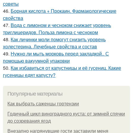
советы
46.
Борная кислота + Прокаин. Фармакологические
свойства
47.
Вода с лимоном и чесноком снижает уровень
триглицеридов. Польза лимона с чесноком
48.
Как личинки моли помогут снизить уровень
холестерина. Лечебные свойства и состав
49.
Нужно ли мыть морковь перед закладкой.. С
помощью вакуумной упаковки
50.
Как избавиться от капустницы и её гусениц. Какие
гусеницы едят капусту?
Популярные материалы
Как выбрать саженцы гортензии
Годичный цикл виноградного куста: от зимней спячки
до созревания ягод
Внезапно нагрянувшие гости заставили меня