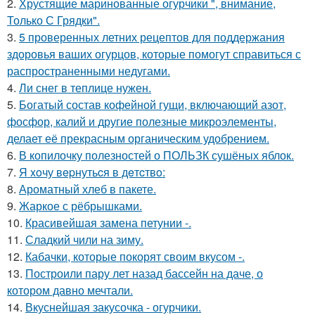
2.
Хрустящие маринованные огурчики ", внимание,
Только С Грядки".
3.
5 проверенных летних рецептов для поддержания
здоровья ваших огурцов, которые помогут справиться с
распространенными недугами.
4.
Ли снег в теплице нужен.
5.
Богатый состав кофейной гущи, включающий азот,
фосфор, калий и другие полезные микроэлементы,
делает её прекрасным органическим удобрением.
6.
В копилочку полезностей о ПОЛЬЗК сушёных яблок.
7.
Я xoчу вepнутьcя в дeтcтвo:
8.
Ароматный хлеб в пакете.
9.
Жаркое с рёбрышками.
10.
Красивейшая замена петунии -.
11.
Сладкий чили на зиму.
12.
Кабачки, которые покорят своим вкусом -.
13.
Построили пару лет назад бассейн на даче, о
котором давно мечтали.
14.
Вкуснейшая закусочка - огурчики.