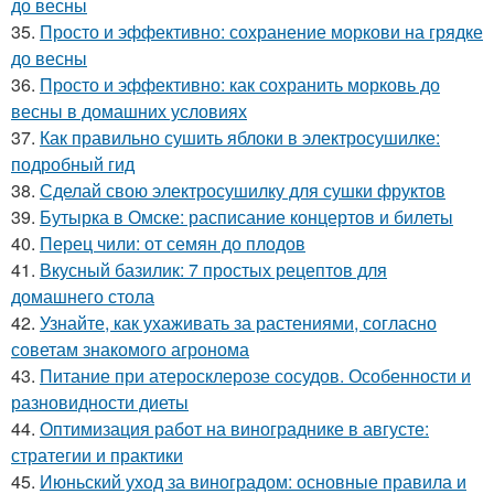
до весны
35.
Просто и эффективно: сохранение моркови на грядке
до весны
36.
Просто и эффективно: как сохранить морковь до
весны в домашних условиях
37.
Как правильно сушить яблоки в электросушилке:
подробный гид
38.
Сделай свою электросушилку для сушки фруктов
39.
Бутырка в Омске: расписание концертов и билеты
40.
Перец чили: от семян до плодов
41.
Вкусный базилик: 7 простых рецептов для
домашнего стола
42.
Узнайте, как ухаживать за растениями, согласно
советам знакомого агронома
43.
Питание при атеросклерозе сосудов. Особенности и
разновидности диеты
44.
Оптимизация работ на винограднике в августе:
стратегии и практики
45.
Июньский уход за виноградом: основные правила и