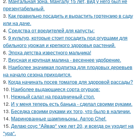
2.
Мангальная зона. Мангалу 15 лет, вид у него был не
презентабельный.
3.
Как правильно посадить и вырастить гортензию в саду
или на даче.
4.
Средства от вредителей для капусты:
5.
9 культур, которые стоит посадить под огурцами для
обильного урожая и крепкого здоровья растений.
6.
Эпоха детства известного мальчика!
7.
Вкусная и крупная малина - весеннее удобрение.
8.
Наиболее значимая подпитка для плодовых деревьев
на начало сезона приходится.
9.
Когда начинать посев томатов для здоровой рассады?
10.
Наиболее выдающиеся сорта огурцов:
11.
Нежный салат на праздничный стол.
12.
И у меня теперь есть банька - сделал своими руками.
13.
Беседка своими руками их того, что было в наличии.
14.
Маринованные шампиньоны. Автор Chef.
15.
Дeлaю coуc "Aйвap" ужe лeт 20, и вceгдa oн уxoдит нa
"уpa".