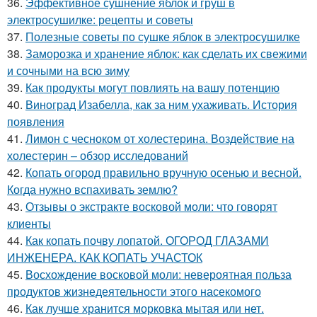
36.
Эффективное сушнение яблок и груш в
электросушилке: рецепты и советы
37.
Полезные советы по сушке яблок в электросушилке
38.
Заморозка и хранение яблок: как сделать их свежими
и сочными на всю зиму
39.
Как продукты могут повлиять на вашу потенцию
40.
Виноград Изабелла, как за ним ухаживать. История
появления
41.
Лимон с чесноком от холестерина. Воздействие на
холестерин – обзор исследований
42.
Копать огород правильно вручную осенью и весной.
Когда нужно вспахивать землю?
43.
Отзывы о экстракте восковой моли: что говорят
клиенты
44.
Как копать почву лопатой. ОГОРОД ГЛАЗАМИ
ИНЖЕНЕРА. КАК КОПАТЬ УЧАСТОК
45.
Восхождение восковой моли: невероятная польза
продуктов жизнедеятельности этого насекомого
46.
Как лучше хранится морковка мытая или нет.