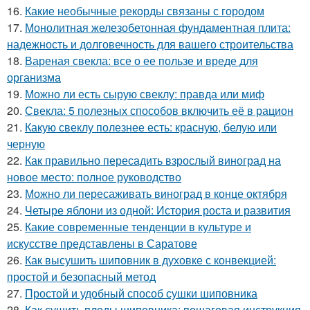
16.
Какие необычные рекорды связаны с городом
17.
Монолитная железобетонная фундаментная плита:
надежность и долговечность для вашего строительства
18.
Вареная свекла: все о ее пользе и вреде для
организма
19.
Можно ли есть сырую свеклу: правда или миф
20.
Свекла: 5 полезных способов включить её в рацион
21.
Какую свеклу полезнее есть: красную, белую или
черную
22.
Как правильно пересадить взрослый виноград на
новое место: полное руководство
23.
Можно ли пересаживать виноград в конце октября
24.
Четыре яблони из одной: История роста и развития
25.
Какие современные тенденции в культуре и
искусстве представлены в Саратове
26.
Как высушить шиповник в духовке с конвекцией:
простой и безопасный метод
27.
Простой и удобный способ сушки шиповника
28.
Как сушить плоды шиповника: пошаговая инструкция