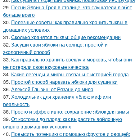
29.
Песни Элвина Грея в столице: что слушатели любят
больше всего
30.
Полезные советы: как правильно хранить тыквы в
домашних условиях
31.
Сколько хранятся тыквы: общие рекомендации
32.
Засуши свои яблоки на солнце: простой и
экологичный способ
33.
Как правильно хранить свеклу и морковь, чтобы они
не потеряли свои вкусовые качества
34.
Какие легенды и мифы связаны с историей города
35.
Простой способ нарезать яблоки для сушилки
36.
Алексей Глызин: от Рязани до мира
37.
Холодильник для хранения яблок: миф или
реальность
38.
Просто и эффективно: сохранение яблок для зимы
39.
От косточки до плода: как вырастить войлочную
вишню в домашних условиях
40.
Повысить потенцию с помощью фруктов и овощей: