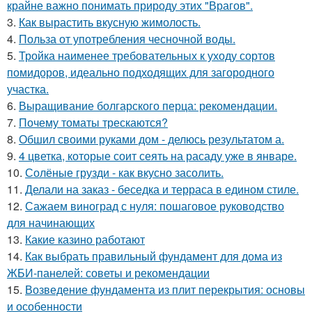
крайне важно понимать природу этих "Врагов".
3.
Как вырастить вкусную жимолость.
4.
Польза от употребления чесночной воды.
5.
Тройка наименее требовательных к уходу сортов
помидоров, идеально подходящих для загородного
участка.
6.
Выращивание болгарского перца: рекомендации.
7.
Почему томаты трескаются?
8.
Обшил своими руками дом - делюсь результатом а.
9.
4 цветка, которые соит сеять на расаду уже в январе.
10.
Солёные грузди - как вкусно засолить.
11.
Делали на заказ - беседка и терраса в едином стиле.
12.
Сажаем виноград с нуля: пошаговое руководство
для начинающих
13.
Какие казино работают
14.
Как выбрать правильный фундамент для дома из
ЖБИ-панелей: советы и рекомендации
15.
Возведение фундамента из плит перекрытия: основы
и особенности