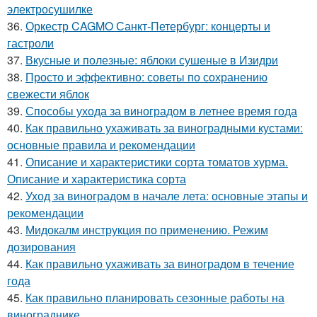
электросушилке
36.
Оркестр CAGMO Санкт-Петербург: концерты и
гастроли
37.
Вкусные и полезные: яблоки сушеные в Изидри
38.
Просто и эффективно: советы по сохранению
свежести яблок
39.
Способы ухода за виноградом в летнее время года
40.
Как правильно ухаживать за виноградными кустами:
основные правила и рекомендации
41.
Описание и характеристики сорта томатов хурма.
Описание и характеристика сорта
42.
Уход за виноградом в начале лета: основные этапы и
рекомендации
43.
Мидокалм инструкция по применению. Режим
дозирования
44.
Как правильно ухаживать за виноградом в течение
года
45.
Как правильно планировать сезонные работы на
винограднике