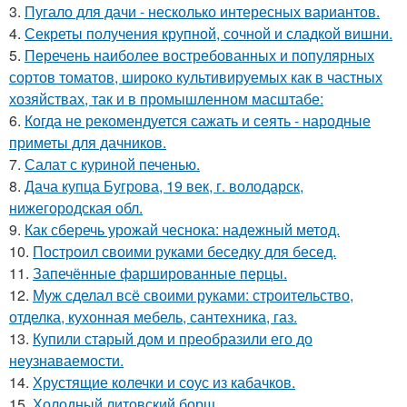
3.
Пугало для дачи - несколько интересных вариантов.
4.
Секреты получения крупной, сочной и сладкой вишни.
5.
Перечень наиболее востребованных и популярных
сортов томатов, широко культивируемых как в частных
хозяйствах, так и в промышленном масштабе:
6.
Когда не рекомендуется сажать и сеять - народные
приметы для дачников.
7.
Салат с куриной печенью.
8.
Дача купца Бугрова, 19 век, г. володарск,
нижегородская обл.
9.
Как сберечь урожай чеснока: надежный метод.
10.
Построил своими руками беседку для бесед.
11.
Запечённые фаршированные перцы.
12.
Муж сделал всё своими руками: строительство,
отделка, кухонная мебель, сантехника, газ.
13.
Купили старый дом и преобразили его до
неузнаваемости.
14.
Хрустящие колечки и соус из кабачков.
15.
Холодный литовский борщ.