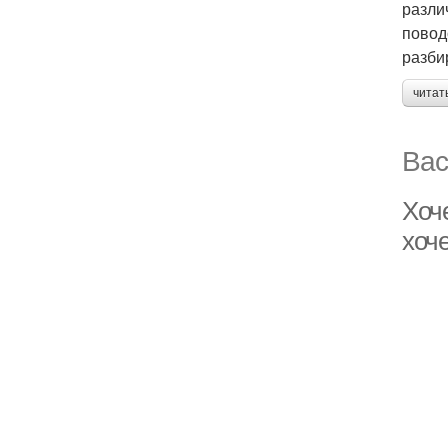
разли
повод
разби
читат
Вас
Хоче
хоч