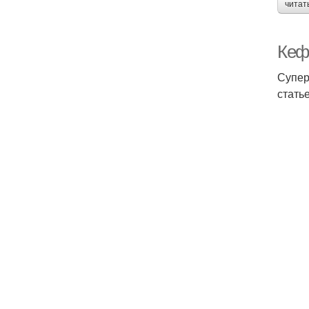
читат
Кеф
Супер
стать