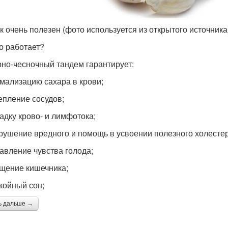
к очень полезен (фото используется из открытого источника
то работает?
но-чесночный тандем гарантирует:
мализацию сахара в крови;
епление сосудов;
адку крово- и лимфотока;
рушение вредного и помощь в усвоении полезного холесте
авление чувства голода;
щение кишечника;
койный сон;
ь дальше →