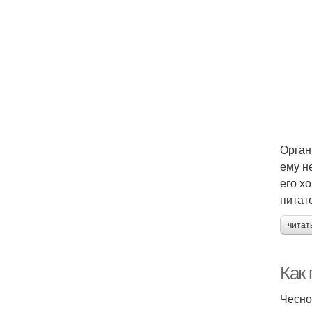
Орган
ему н
его х
питат
читат
Как
Чесно