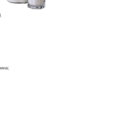
)
рина;