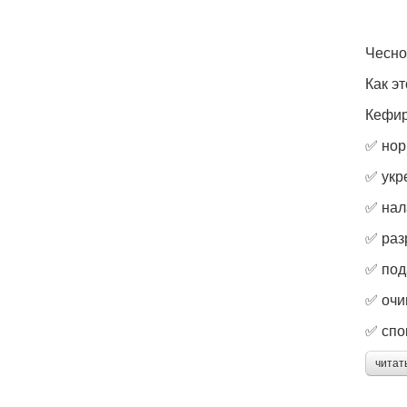
Чесно
Как э
Кефир
✅ нор
✅ укр
✅ нал
✅ раз
✅ под
✅ очи
✅ спо
читат