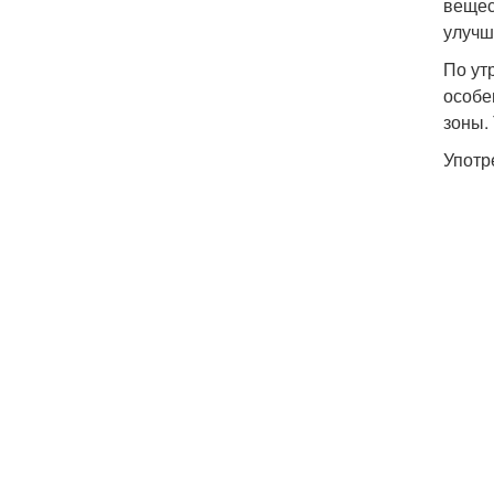
вещес
улучш
По ут
особе
зоны.
Употр