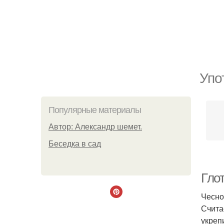
Упо
Популярные материалы
Автор: Александр шемет.
Беседка в сад
Гло
Чесно
Счита
укреп