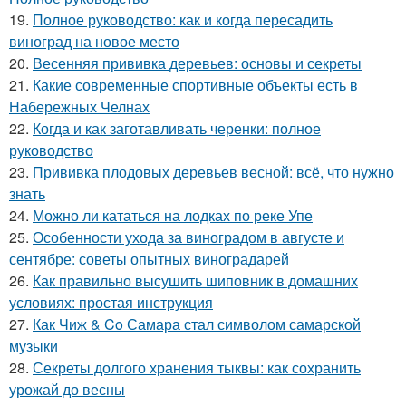
19.
Полное руководство: как и когда пересадить
виноград на новое место
20.
Весенняя прививка деревьев: основы и секреты
21.
Какие современные спортивные объекты есть в
Набережных Челнах
22.
Когда и как заготавливать черенки: полное
руководство
23.
Прививка плодовых деревьев весной: всё, что нужно
знать
24.
Можно ли кататься на лодках по реке Упе
25.
Особенности ухода за виноградом в августе и
сентябре: советы опытных виноградарей
26.
Как правильно высушить шиповник в домашних
условиях: простая инструкция
27.
Как Чиж & Co Самара стал символом самарской
музыки
28.
Секреты долгого хранения тыквы: как сохранить
урожай до весны