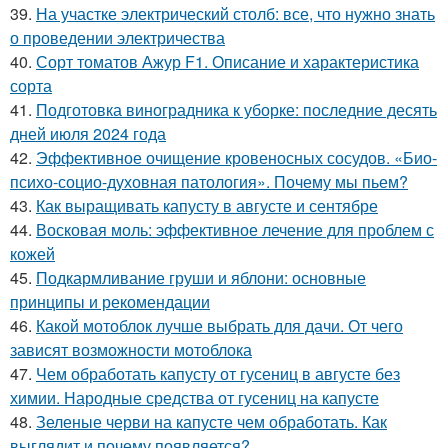
39.
На участке электрический столб: все, что нужно знать
о проведении электричества
40.
Сорт томатов Ажур F1. Описание и характеристика
сорта
41.
Подготовка виноградника к уборке: последние десять
дней июля 2024 года
42.
Эффективное очищение кровеносных сосудов. «Био-
психо-социо-духовная патология». Почему мы пьем?
43.
Как выращивать капусту в августе и сентябре
44.
Восковая моль: эффективное лечение для проблем с
кожей
45.
Подкармливание груши и яблони: основные
принципы и рекомендации
46.
Какой мотоблок лучше выбрать для дачи. От чего
зависят возможности мотоблока
47.
Чем обработать капусту от гусениц в августе без
химии. Народные средства от гусениц на капусте
48.
Зеленые черви на капусте чем обработать. Как
выглядит и почему появляется?