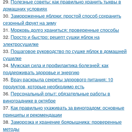
29.
Полезные советы: как правильно хранить тыквы в
домашних условиях
30.
Замороженные яблоки: простой способ сохранить
сезонный фрукт на зиму
31.
Морковь долго храниться: проверенные способы
32.
Просто и быстро: рецепт сушки яблок на
электросушилке
33.
Пошаговое руководство по сушке яблок в домашней
сушилке
34.
Мужская сила и профилактика болезней: как
поддерживать здоровье и энергию
35.
Врач раскрыла секреты здорового питания: 10
продуктов, которые необходимо есть
36.
Персональный опыт: обязательные работы в
винограднике в октябре
37.
Как правильно ухаживать за виноградом: основные
принципы и рекомендации
38.
Заморозка и хранение боярышника: проверенные
методы