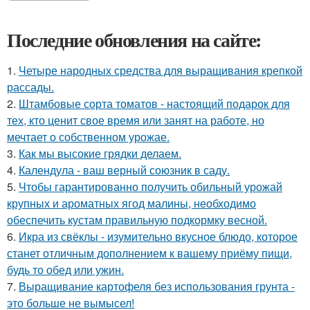
Последние обновления на сайте:
1.
Четыре народных средства для выращивания крепкой
рассады.
2.
Штамбовые сорта томатов - настоящий подарок для
тех, кто ценит свое время или занят на работе, но
мечтает о собственном урожае.
3.
Как мы высокие грядки делаем.
4.
Календула - ваш верный союзник в саду.
5.
Чтобы гарантированно получить обильный урожай
крупных и ароматных ягод малины, необходимо
обеспечить кустам правильную подкормку весной.
6.
Икра из свёклы - изумительно вкусное блюдо, которое
станет отличным дополнением к вашему приёму пищи,
будь то обед или ужин.
7.
Выращивание картофеля без использования грунта -
это больше не вымысел!