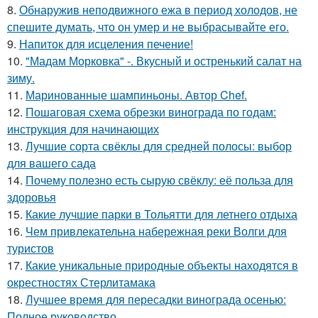
8.
Обнаружив неподвижного ежа в период холодов, не
спешите думать, что он умер и не выбрасывайте его.
9.
Напиток для исцеления печение!
10.
"Мадам Морковка" -. Вкусный и остренький салат на
зиму.
11.
Маринованные шампиньоны. Автор Chef.
12.
Пошаговая схема обрезки винограда по годам:
инструкция для начинающих
13.
Лучшие сорта свёклы для средней полосы: выбор
для вашего сада
14.
Почему полезно есть сырую свёклу: её польза для
здоровья
15.
Какие лучшие парки в Тольятти для летнего отдыха
16.
Чем привлекательна набережная реки Волги для
туристов
17.
Какие уникальные природные объекты находятся в
окрестностях Стерлитамака
18.
Лучшее время для пересадки винограда осенью:
Полное руководство