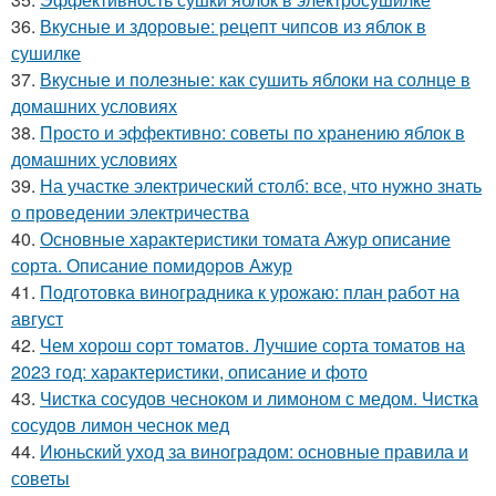
36.
Вкусные и здоровые: рецепт чипсов из яблок в
сушилке
37.
Вкусные и полезные: как сушить яблоки на солнце в
домашних условиях
38.
Просто и эффективно: советы по хранению яблок в
домашних условиях
39.
На участке электрический столб: все, что нужно знать
о проведении электричества
40.
Основные характеристики томата Ажур описание
сорта. Описание помидоров Ажур
41.
Подготовка виноградника к урожаю: план работ на
август
42.
Чем хорош сорт томатов. Лучшие сорта томатов на
2023 год: характеристики, описание и фото
43.
Чистка сосудов чесноком и лимоном с медом. Чистка
сосудов лимон чеснок мед
44.
Июньский уход за виноградом: основные правила и
советы