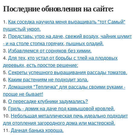
Последние обновления на сайте:
1.
Как соседка научила меня выращивать "тот Самый"
пушистый укроп.
2.
Представь: утро на даче, свежий воздух, чайник шумит
- и на столе стопка горячих, пышных оладий.
3.
Избавляемся от сорняков без химии.
4.
Для тех, кто устал от борьбы с тлей на плодовых
деревьях, есть простое решение:
5.
Секреты успешного выращивания рассады томатов.
6.
Каким растениям не подходит зола.
7.
Домашняя "Тепличка" для рассады своими руками -
проще не бывает!
8.
О пересадке клубники задумались?
9.
Гриль - домик на даче под камышовой кровлей.
10.
Небольшая металлическая печь идеально подходит
для отопления загородного дома или мастерской.
11.
Дачная банька хороша.