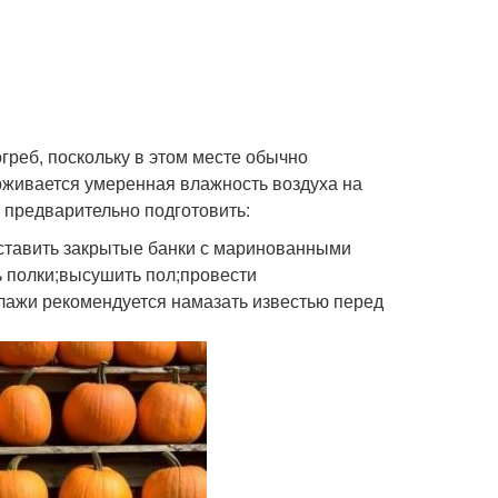
греб, поскольку в этом месте обычно
рживается умеренная влажность воздуха на
 предварительно подготовить:
оставить закрытые банки с маринованными
 полки;высушить пол;провести
ллажи рекомендуется намазать известью перед