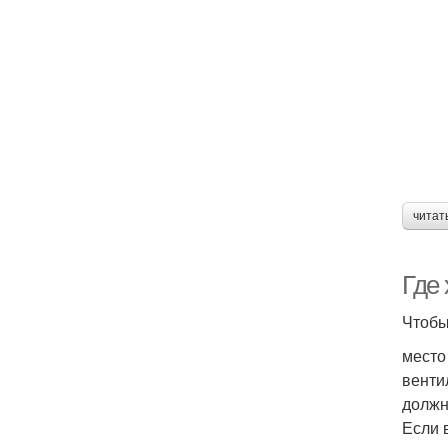
читат
Где
Чтобы
место
венти
должн
Если 