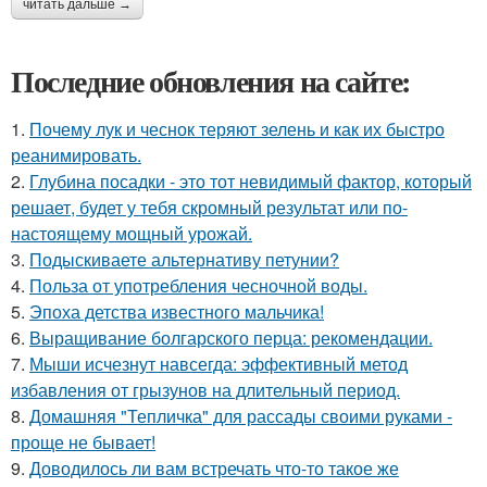
читать дальше →
Последние обновления на сайте:
1.
Почему лук и чеснок теряют зелень и как их быстро
реанимировать.
2.
Глубина посадки - это тот невидимый фактор, который
решает, будет у тебя скромный результат или по-
настоящему мощный урожай.
3.
Подыскиваете альтернативу петунии?
4.
Польза от употребления чесночной воды.
5.
Эпоха детства известного мальчика!
6.
Выращивание болгарского перца: рекомендации.
7.
Мыши исчезнут навсегда: эффективный метод
избавления от грызунов на длительный период.
8.
Домашняя "Тепличка" для рассады своими руками -
проще не бывает!
9.
Доводилось ли вам встречать что-то такое же