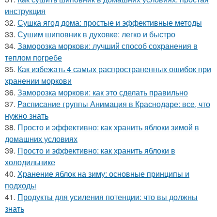
инструкция
32.
Сушка ягод дома: простые и эффективные методы
33.
Сушим шиповник в духовке: легко и быстро
34.
Заморозка моркови: лучший способ сохранения в
теплом погребе
35.
Как избежать 4 самых распространенных ошибок при
хранении моркови
36.
Заморозка моркови: как это сделать правильно
37.
Расписание группы Анимация в Краснодаре: все, что
нужно знать
38.
Просто и эффективно: как хранить яблоки зимой в
домашних условиях
39.
Просто и эффективно: как хранить яблоки в
холодильнике
40.
Хранение яблок на зиму: основные принципы и
подходы
41.
Продукты для усиления потенции: что вы должны
знать