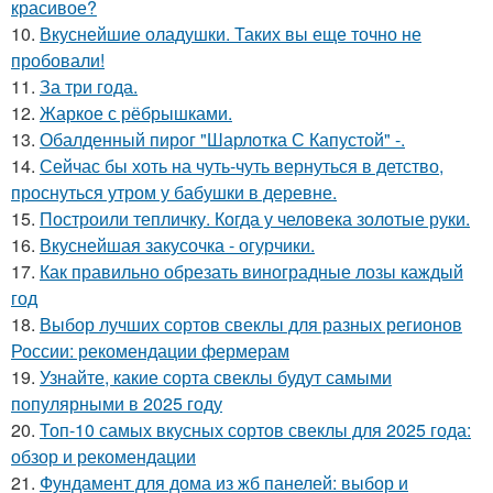
красивое?
10.
Вкуснейшие оладушки. Таких вы еще точно не
пробовали!
11.
За три года.
12.
Жаркое с рёбрышками.
13.
Обалденный пирог "Шарлотка С Капустой" -.
14.
Сейчас бы хоть на чуть-чуть вернуться в детство,
проснуться утром у бабушки в деревне.
15.
Построили тепличку. Когда у человека золотые руки.
16.
Вкуснейшая закусочка - огурчики.
17.
Как правильно обрезать виноградные лозы каждый
год
18.
Выбор лучших сортов свеклы для разных регионов
России: рекомендации фермерам
19.
Узнайте, какие сорта свеклы будут самыми
популярными в 2025 году
20.
Топ-10 самых вкусных сортов свеклы для 2025 года:
обзор и рекомендации
21.
Фундамент для дома из жб панелей: выбор и