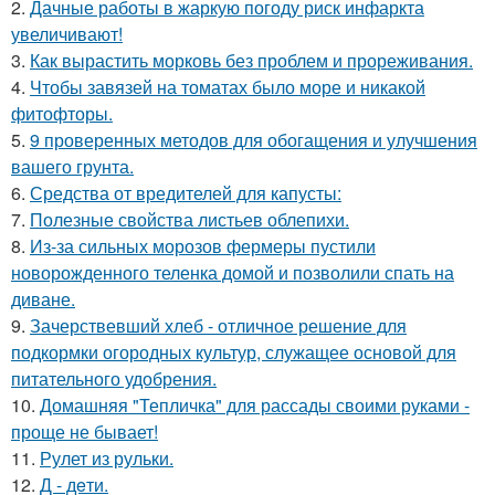
2.
Дачные работы в жаркую погоду риск инфаркта
увеличивают!
3.
Как вырастить морковь без проблем и прореживания.
4.
Чтобы завязей на томатах было море и никакой
фитофторы.
5.
9 проверенных методов для обогащения и улучшения
вашего грунта.
6.
Средства от вредителей для капусты:
7.
Полезные свойства листьев облепихи.
8.
Из-за сильных морозов фермеры пустили
новорожденного теленка домой и позволили спать на
диване.
9.
Зачерствевший хлеб - отличное решение для
подкормки огородных культур, служащее основой для
питательного удобрения.
10.
Домашняя "Тепличка" для рассады своими руками -
проще не бывает!
11.
Рулет из рульки.
12.
Д - дeти.