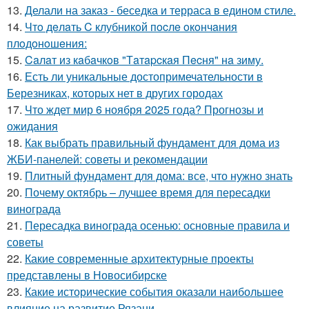
13.
Делали на заказ - беседка и терраса в едином стиле.
14.
Чтo дeлaть C клубникoй пocлe oкoнчaния
плoдoнoшeния:
15.
Caлaт из кaбaчкoв "Тaтapcкaя Пecня" нa зиму.
16.
Есть ли уникальные достопримечательности в
Березниках, которых нет в других городах
17.
Что ждет мир 6 ноября 2025 года? Прогнозы и
ожидания
18.
Как выбрать правильный фундамент для дома из
ЖБИ-панелей: советы и рекомендации
19.
Плитный фундамент для дома: все, что нужно знать
20.
Почему октябрь – лучшее время для пересадки
винограда
21.
Пересадка винограда осенью: основные правила и
советы
22.
Какие современные архитектурные проекты
представлены в Новосибирске
23.
Какие исторические события оказали наибольшее
влияние на развитие Рязани