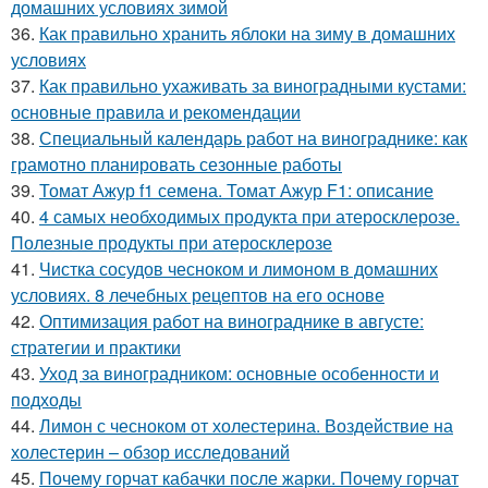
домашних условиях зимой
36.
Как правильно хранить яблоки на зиму в домашних
условиях
37.
Как правильно ухаживать за виноградными кустами:
основные правила и рекомендации
38.
Специальный календарь работ на винограднике: как
грамотно планировать сезонные работы
39.
Томат Ажур f1 семена. Томат Ажур F1: описание
40.
4 самых необходимых продукта при атеросклерозе.
Полезные продукты при атеросклерозе
41.
Чистка сосудов чесноком и лимоном в домашних
условиях. 8 лечебных рецептов на его основе
42.
Оптимизация работ на винограднике в августе:
стратегии и практики
43.
Уход за виноградником: основные особенности и
подходы
44.
Лимон с чесноком от холестерина. Воздействие на
холестерин – обзор исследований
45.
Почему горчат кабачки после жарки. Почему горчат