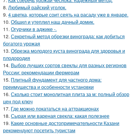
7.
Как сберечь урожай чеснока: надежный метод.
8.
Любимый райский уголок.
9.
4 цветка, которые соит сеять на расаду уже в январе.
10.
Обшил и утеплил наш дачный домик.
11.
Огурчики в аджике -.
12.
Секретный метод обрезки винограда: как добиться
богатого урожая
13.
Обрезка молодого куста винограда для здоровья и
плодородия
14.
Выбор лучших сортов свеклы для разных регионов
России: рекомендации фермерам
15.
Плитный фундамент для частного дома:
преимущества и особенности установки
16.
Сколько стоит монолитная плита за м: полный обзор
цен под ключ
17.
Где можно покататься на аттракционах
18.
Сырая или вареная свекла: какая полезнее
19.
Какие основные достопримечательности Казани
рекомендуют посетить туристам