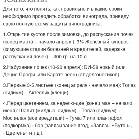
Для того, что понять, как правильно и в какие сроки
необходимо проводить обработки винограда, приведу
свою полную схему защиты виноградника.
1.Открытие кустов после зимовки, до распускания почек
(конец марта – начало апреля): 3% Железный купорос -
(зимующие стадии болезней и вредителей, задержка
распускания почек) – 300 гр. на 10 л.
2.Набухание почек (10-20 апреля): БИ-58 новый (или
Децис-Профи, или Карате-зеон) (от долгоносиков).
3.Первые 3-5 листьев (конец апреля - начало мая): Топаз
(оидиум) + Актеллик (клещи).
4.Перед цветением, за неделю-две (конец мая – начало
июня): Шавит (милдью, оидиум) + Топаз (оидиум) +
Моспилан (все вредители) + Гумат7 или плантафол
(подкормка)+ бор (завязывание ягод, «Завязь, «Бутон»,
«Цветень» и т.д.).