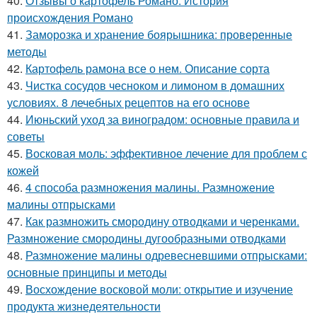
40.
Отзывы о картофель Романо. История
происхождения Романо
41.
Заморозка и хранение боярышника: проверенные
методы
42.
Картофель рамона все о нем. Описание сорта
43.
Чистка сосудов чесноком и лимоном в домашних
условиях. 8 лечебных рецептов на его основе
44.
Июньский уход за виноградом: основные правила и
советы
45.
Восковая моль: эффективное лечение для проблем с
кожей
46.
4 способа размножения малины. Размножение
малины отпрысками
47.
Как размножить смородину отводками и черенками.
Размножение смородины дугообразными отводками
48.
Размножение малины одревесневшими отпрысками:
основные принципы и методы
49.
Восхождение восковой моли: открытие и изучение
продукта жизнедеятельности