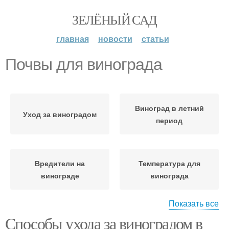
ЗЕЛЁНЫЙ САД
главная
новости
статьи
Почвы для винограда
Виноград в летний
Уход за виноградом
период
Вредители на
Температура для
винограде
винограда
Показать все
Способы ухода за виноградом в
Виноград от
Влажность для