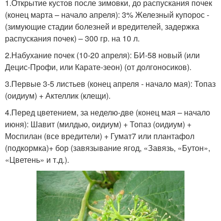
1.Открытие кустов после зимовки, до распускания почек
(конец марта – начало апреля): 3% Железный купорос -
(зимующие стадии болезней и вредителей, задержка
распускания почек) – 300 гр. на 10 л.
2.Набухание почек (10-20 апреля): БИ-58 новый (или
Децис-Профи, или Карате-зеон) (от долгоносиков).
3.Первые 3-5 листьев (конец апреля - начало мая): Топаз
(оидиум) + Актеллик (клещи).
4.Перед цветением, за неделю-две (конец мая – начало
июня): Шавит (милдью, оидиум) + Топаз (оидиум) +
Моспилан (все вредители) + Гумат7 или плантафол
(подкормка)+ бор (завязывание ягод, «Завязь, «Бутон»,
«Цветень» и т.д.).