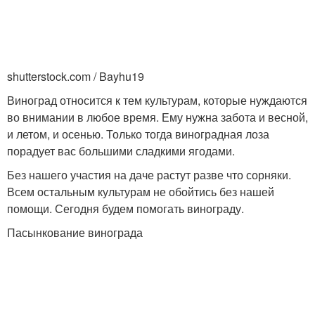
Чернозем для
Благоприятная почва
винограда
shutterstock.com / Bayhu19
Виноград относится к тем культурам, которые нуждаются
во внимании в любое время. Ему нужна забота и весной,
Почва для
и летом, и осенью. Только тогда виноградная лоза
Глинистая почва
выращивания
порадует вас большими сладкими ягодами.
Без нашего участия на даче растут разве что сорняки.
Всем остальным культурам не обойтись без нашей
помощи. Сегодня будем помогать винограду.
Почва для винограда
Пасынкование винограда