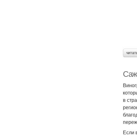
читат
Саж
Виног
котор
в стр
регио
благо
переж
Если 