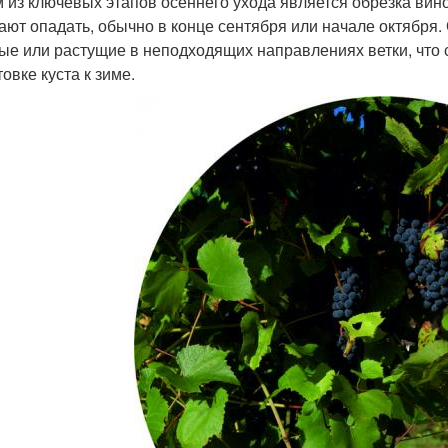
 из ключевых этапов осеннего ухода является обрезка виног
ают опадать, обычно в конце сентября или начале октября.
ые или растущие в неподходящих направлениях ветки, что
овке куста к зиме.