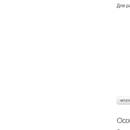
Для р
читат
Осо