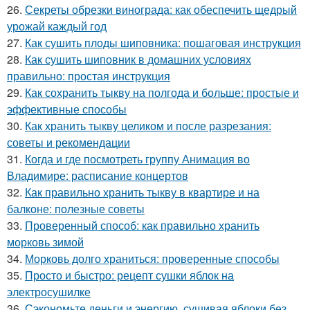
26.
Секреты обрезки винограда: как обеспечить щедрый
урожай каждый год
27.
Как сушить плоды шиповника: пошаговая инструкция
28.
Как сушить шиповник в домашних условиях
правильно: простая инструкция
29.
Как сохранить тыкву на полгода и больше: простые и
эффективные способы
30.
Как хранить тыкву целиком и после разрезания:
советы и рекомендации
31.
Когда и где посмотреть группу Анимация во
Владимире: расписание концертов
32.
Как правильно хранить тыкву в квартире и на
балконе: полезные советы
33.
Проверенный способ: как правильно хранить
морковь зимой
34.
Морковь долго храниться: проверенные способы
35.
Просто и быстро: рецепт сушки яблок на
электросушилке
36.
Сэкономьте деньги и энергию, сушивая яблоки без