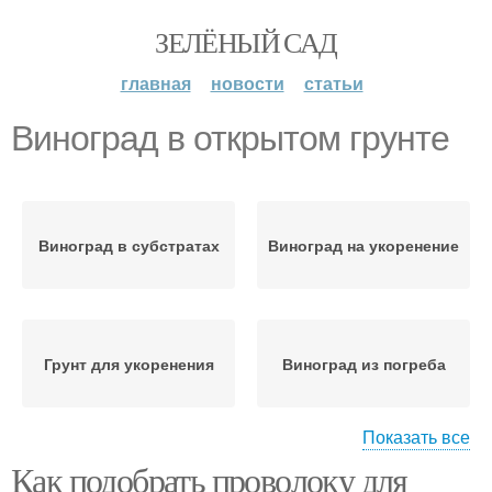
ЗЕЛЁНЫЙ САД
главная
новости
статьи
Виноград в открытом грунте
Виноград в субстратах
Виноград на укоренение
Грунт для укоренения
Виноград из погреба
Показать все
Как подобрать проволоку для
Виноград на
Черенки в грунт